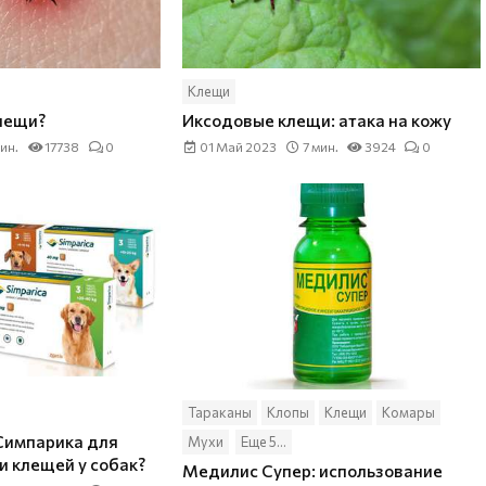
Клещи
лещи?
Иксодовые клещи: атака на кожу
мин.
17738
0
01 Май 2023
7 мин.
3924
0
Тараканы
Клопы
Клещи
Комары
Симпарика для
Мухи
Еще 5...
и клещей у собак?
Медилис Супер: использование