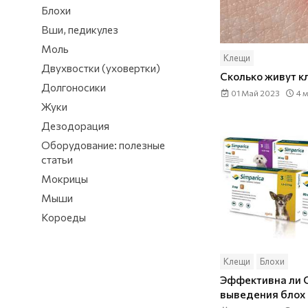
Блохи
Вши, педикулез
Моль
Клещи
Двухвостки (уховертки)
Сколько живут к
Долгоносики
01 Май 2023
4 
Жуки
Дезодорация
Оборудование: полезные
статьи
Мокрицы
Мыши
Короеды
Клещи
Блохи
Эффективна ли 
выведения блох 