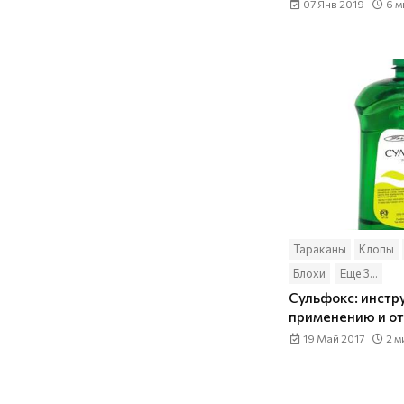
07 Янв 2019
6 м
Тараканы
Клопы
Блохи
Еще 3...
Сульфокс: инстр
применению и от
19 Май 2017
2 м