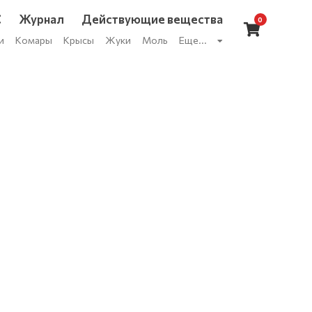
С
Журнал
Действующие вещества
0
и
Комары
Крысы
Жуки
Моль
Еще...