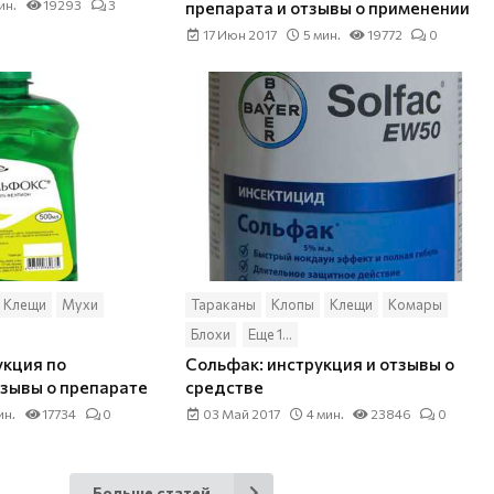
ин.
19293
3
препарата и отзывы о применении
17 Июн 2017
5 мин.
19772
0
Клещи
Мухи
Тараканы
Клопы
Клещи
Комары
Блохи
Еще 1...
укция по
Сольфак: инструкция и отзывы о
зывы о препарате
средстве
ин.
17734
0
03 Май 2017
4 мин.
23846
0
Больше статей