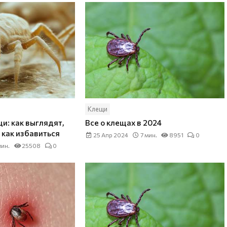
Клещи
и: как выглядят,
Все о клещах в 2024
 как избавиться
25 Апр 2024
7 мин.
8951
0
мин.
25508
0