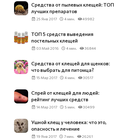
Средства от пылевых клещей: ТОП
лучших препаратов
25 Янв 2017
4 мин.
49982
ТОП 5 средств выведения
постельных клещей
03 Май 2016
4 мин.
36844
Средства от клещей для щенков:
что выбрать для питомца?
15 Мар 2017
4 мин.
30517
Спрей от клещей для людей:
рейтинг лучших средств
14 Мар 2017
5 мин.
30499
Ушной клещ у человека: что это,
опасность и лечение
19 Янв 2017
7 мин.
26261