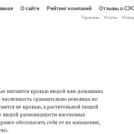
авная
О сайте
Рейтинг компаний
Отзывы о СЭ
Тараканы
Клопы
Клещ
рые питаются кровью людей или домашних
 численность сравнительно невелика по
аются не кровью, а растительной пищей
е людей разновидности насекомых
ранее обезопасить себя от их нападения,
во.