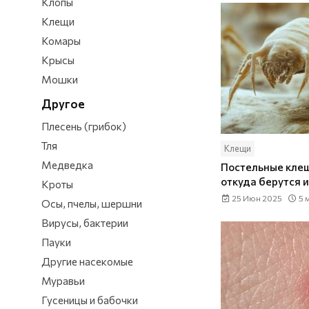
Клопы
Клещи
Комары
Крысы
Мошки
Другое
Плесень (грибок)
Тля
Клещи
Медведка
Постельные клещ
откуда берутся и
Кроты
25 Июн 2025
5 
Осы, пчелы, шершни
Вирусы, бактерии
Пауки
Другие насекомые
Муравьи
Гусеницы и бабочки