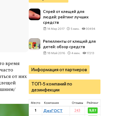
Спрей от клещей для
людей: рейтинг лучших
средств
14 Мар 2017
5 мин.
30494
Репелленты от клещей для
детей: обзор средств
18 Май 2016
4 мин.
17213
то время
 часто
Информация от партнеров
ться от них
 клещей
ТОП-5 компаний по
машним/
дезинфекции
Место
Компания
Отзывы
Рейтинг
ДезГОСТ
1
243
9,87