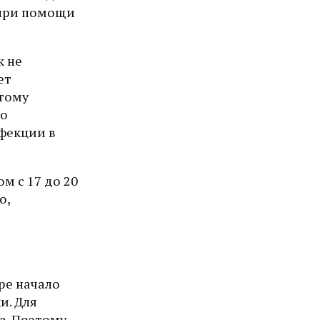
 при помощи
к не
ет
этому
но
фекции в
м с 17 до 20
о,
ре начало
и. Для
а. Поэтому