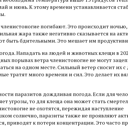
ай и июнь. К этому времени устанавливается ста
ны.
 членистоногие погибают. Это происходит ночью,
Сильная жара также негативно сказывается на акт
ют быть бдительными. Это мешает им продуктивн
года. Нападать на людей и животных клещи в 202
щных порывах ветра членистоногие не могут зацеп
аться на одном месте. Сильный ветер сносит их с 
мые тратят много времени и сил. Это делает их вя
ности паразитов дождливая погода. Если для чел
ет угрозы, то для клеща она может стать смерте
нистоногие не охотятся, пережидая наступление
шком солнечно, паразиты также не проявляют акт
я, приводят к потери концентрации. Это часто п