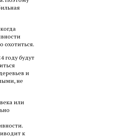
бильная
 когда
ивности
о охотиться.
4 году будут
иться
деревьев и
лыми, не
овека или
льно
ивности.
риводит к