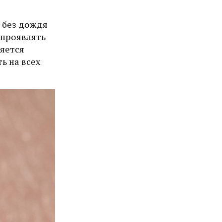
 без дождя
 проявлять
ляется
ь на всех