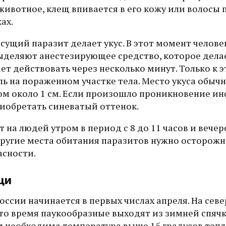
 животное, клещ впивается в его кожу или волосы
ах.
ущий паразит делает укус. В этот момент челове
выделяют анестезирующее средство, которое дела
т действовать через несколько минут. Только к 
ь на пораженном участке тела. Место укуса обыч
м около 1 см. Если произошло проникновение ин
иобретать синеватый оттенок.
 на людей утром в период с 8 до 11 часов и вечеро
 другие места обитания паразитов нужно осторожн
сности.
щи
ссии начинается в первых числах апреля. На севе
 это время паукообразные выходят из зимней спячк
 необходима температура выше 15 градусов тепл