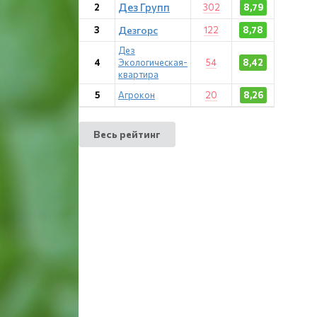
Дез Групп
2
302
8,79
3
Дезгорс
122
8,78
Дез
4
Экологическая-
54
8,42
квартира
5
Агрокон
20
8,26
Весь рейтинг