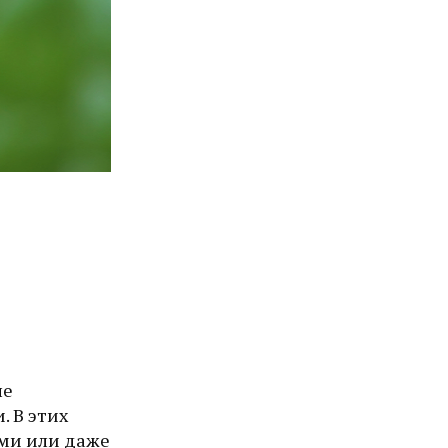
не
. В этих
ами или даже