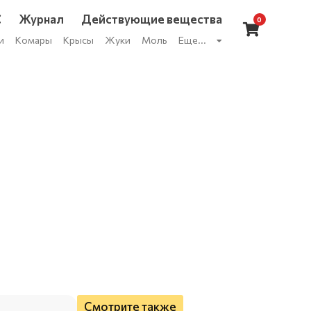
С
Журнал
Действующие вещества
0
и
Комары
Крысы
Жуки
Моль
Еще...
Смотрите также