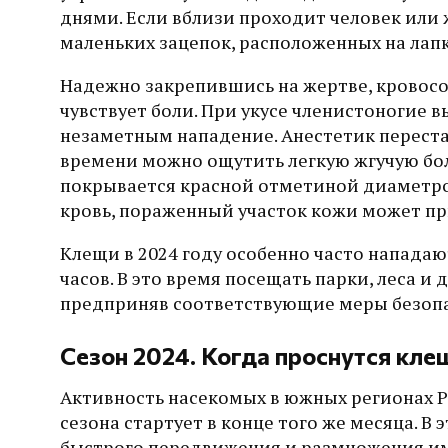
днями. Если вблизи проходит человек или
маленьких зацепок, расположенных на лапк
Надежно закрепившись на жертве, кровосос
чувствует боли. При укусе членистоногие 
незаметным нападение. Анестетик перестае
времени можно ощутить легкую жгучую бол
покрывается красной отметиной диаметро
кровь, пораженный участок кожи может пр
Клещи в 2024 году особенно часто нападают
часов. В это время посещать парки, леса и
предприняв соответствующие меры безопа
Сезон 2024. Когда проснутся кле
Активность насекомых в южных регионах Ро
сезона стартует в конце того же месяца. В
быстрого передвижения и размножения им