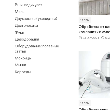
Вши, педикулез
Моль
Двухвостки (уховертки)
Клопы
Долгоносики
Обработка от кл
компаниях в Мо
Жуки
23 Окт 2024
6 м
Дезодорация
Оборудование: полезные
статьи
Мокрицы
Мыши
Короеды
Клопы
Обработка горя