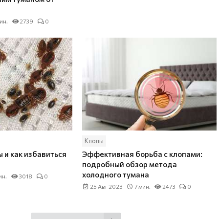
ин.
2739
0
Клопы
 и как избавиться
Эффективная борьба с клопами:
подробный обзор метода
холодного тумана
ин.
3018
0
25 Авг 2023
7 мин.
2473
0