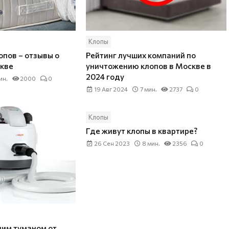
Клопы
опов – отзывы о
Рейтинг лучших компаний по
скве
уничтожению клопов в Москве в
2024 году
ин.
2000
0
19 Авг 2024
7 мин.
2737
0
Клопы
Где живут клопы в квартире?
26 Сен 2023
8 мин.
2356
0
чим туманом от