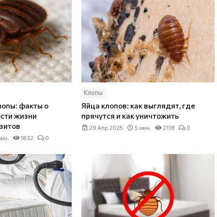
Клопы
лопы: факты о
Яйца клопов: как выглядят, где
сти жизни
прячутся и как уничтожить
зитов
29 Апр 2025
5 мин.
2118
0
мин.
1832
0