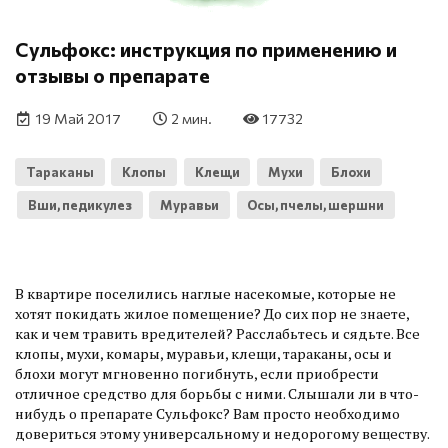
Сульфокс: инструкция по применению и
отзывы о препарате
19 Май 2017
2 мин.
17732
Тараканы
Клопы
Клещи
Мухи
Блохи
Вши, педикулез
Муравьи
Осы, пчелы, шершни
В квартире поселились наглые насекомые, которые не
хотят покидать жилое помещение? До сих пор не знаете,
как и чем травить вредителей? Расслабьтесь и сядьте. Все
клопы, мухи, комары, муравьи, клещи, тараканы, осы и
блохи могут мгновенно погибнуть, если приобрести
отличное средство для борьбы с ними. Слышали ли в что-
нибудь о препарате Сульфокс? Вам просто необходимо
довериться этому универсальному и недорогому веществу.