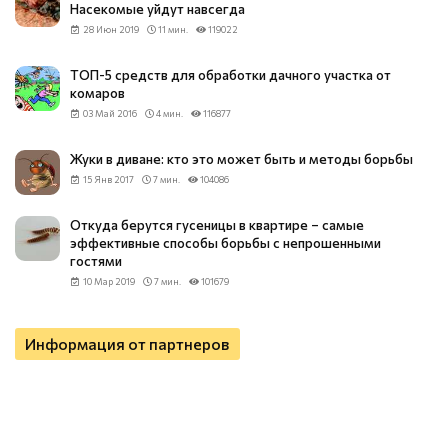
Насекомые уйдут навсегда
28 Июн 2019
11 мин.
119022
ТОП-5 средств для обработки дачного участка от
комаров
03 Май 2016
4 мин.
116877
Жуки в диване: кто это может быть и методы борьбы
15 Янв 2017
7 мин.
104086
Откуда берутся гусеницы в квартире – самые
эффективные способы борьбы с непрошенными
гостями
10 Мар 2019
7 мин.
101679
Информация от партнеров