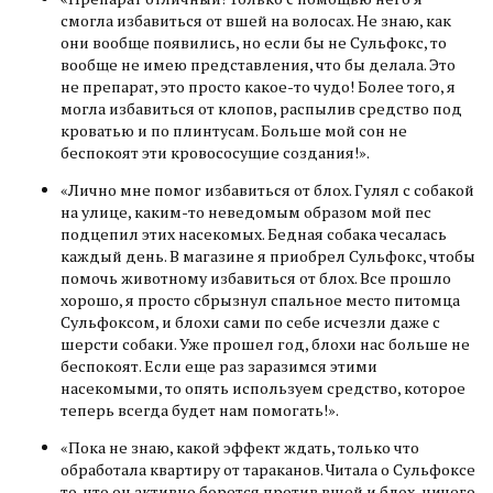
смогла избавиться от вшей на волосах. Не знаю, как
они вообще появились, но если бы не Сульфокс, то
вообще не имею представления, что бы делала. Это
не препарат, это просто какое-то чудо! Более того, я
могла избавиться от клопов, распылив средство под
кроватью и по плинтусам. Больше мой сон не
беспокоят эти кровососущие создания!».
«Лично мне помог избавиться от блох. Гулял с собакой
на улице, каким-то неведомым образом мой пес
подцепил этих насекомых. Бедная собака чесалась
каждый день. В магазине я приобрел Сульфокс, чтобы
помочь животному избавиться от блох. Все прошло
хорошо, я просто сбрызнул спальное место питомца
Сульфоксом, и блохи сами по себе исчезли даже с
шерсти собаки. Уже прошел год, блохи нас больше не
беспокоят. Если еще раз заразимся этими
насекомыми, то опять используем средство, которое
теперь всегда будет нам помогать!».
«Пока не знаю, какой эффект ждать, только что
обработала квартиру от тараканов. Читала о Сульфоксе
то, что он активно борется против вшей и блох, ничего