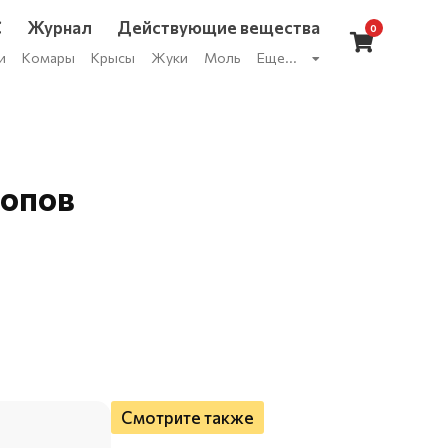
С
Журнал
Действующие вещества
0
и
Комары
Крысы
Жуки
Моль
Еще...
лопов
Смотрите также