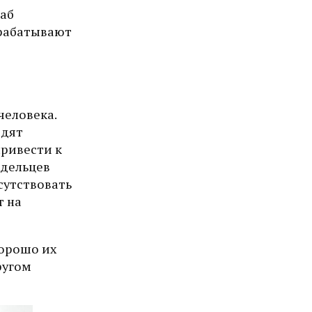
таб
брабатывают
человека.
одят
привести к
адельцев
сутствовать
т на
хорошо их
ругом