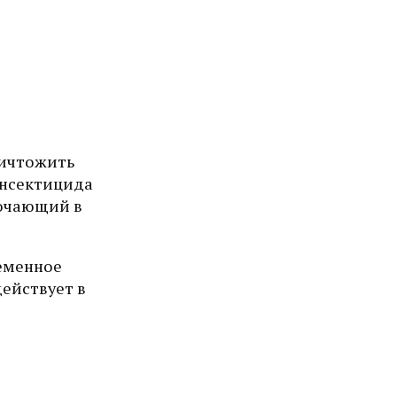
ничтожить
инсектицида
лючающий в
ременное
ействует в