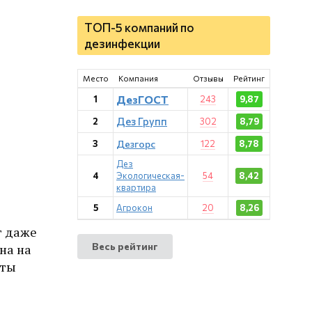
ТОП-5 компаний по
дезинфекции
Место
Компания
Отзывы
Рейтинг
ДезГОСТ
1
243
9,87
Дез Групп
2
302
8,79
3
Дезгорс
122
8,78
Дез
4
Экологическая-
54
8,42
квартира
5
Агрокон
20
8,26
т даже
Весь рейтинг
на на
уты