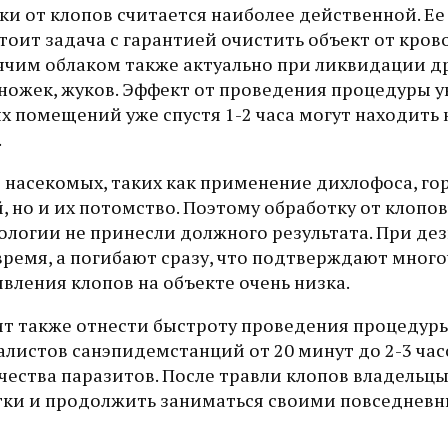
ки от клопов считается наиболее действенной. Е
тоит задача с гарантией очистить объект от кро
ячим облаком также актуально при ликвидации д
коножек, жуков. Эффект от проведения процедуры
х помещений уже спустя 1-2 часа могут находить 
.
 насекомых, таких как применение дихлофоса, го
, но и их потомство. Поэтому обработку от клопов
нологии не принесли должного результата. При де
время, а погибают сразу, что подтверждают мног
явления клопов на объекте очень низка.
т также отнести быстроту проведения процедуры
истов санэпидемстанций от 20 минут до 2-3 часо
чества паразитов. После травли клопов владельц
утки и продолжить заниматься своими повседнев