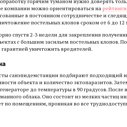
 обработку горячим туманом нужно доверять толь
ре компании можно ориентироваться на
рейтинг
сованные в постоянном сотрудничестве и следящ
ичтожение постельных клопов сроком от 6 до 12 
орно спустя 2-3 недели для закрепления полученн
ъектах с большим засильем постельных клопов. П
 гарантией уничтожить вредителей.
на
листы санэпидемстанции подбирают подходящий и
ности объекта и количество эктопаразитов. Зате
енераторе до температуры в 90 градусов. После 
уманного облака. Оно состоит из мелких частиц 
ет по помещениям, проникая во все труднодоступ