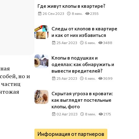
Где живут клопы в квартире?
26 Сен 2023
8 мин.
2355
Следы от клопов в квартире
и как от них избавиться
25 Авг 2023
6 мин.
3488
Клопы в подушках и
одеялах: как обнаружить и
нная
вывести вредителей?
обей, но и
25 Авг 2023
6 мин.
3699
 частиц
ичтожая
Скрытая угроза в кровати:
как выглядят постельные
клопы, фото
02 Авг 2023
8 мин.
2175
Информация от партнеров