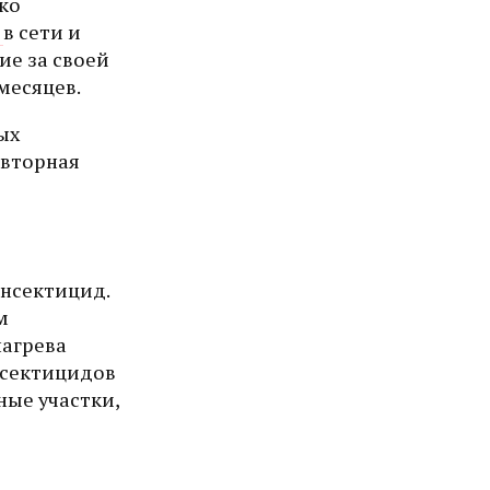
ко
и
в сети и
ие за своей
месяцев.
ых
овторная
нсектицид.
м
нагрева
инсектицидов
ные участки,