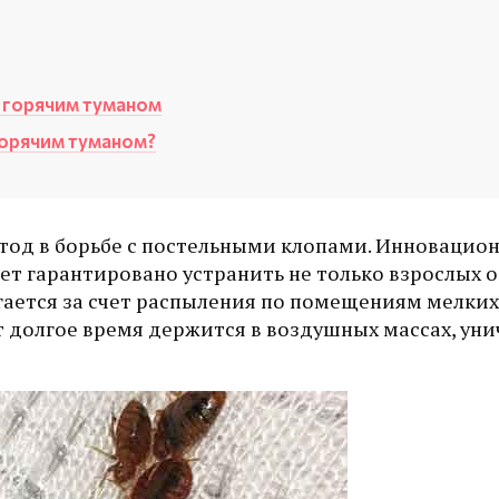
 горячим туманом
горячим туманом?
тод в борьбе с постельными клопами. Инновацио
т гарантировано устранить не только взрослых ос
ается за счет распыления по помещениям мелких
т долгое время держится в воздушных массах, ун