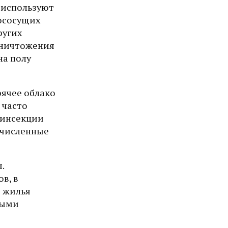
е используют
вососущих
ругих
 уничтожения
на полу
рячее облако
 часто
зинсекции
очисленные
.
в, в
ы жилья
ными