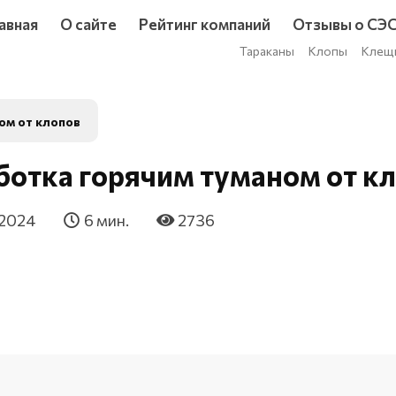
авная
О сайте
Рейтинг компаний
Отзывы о СЭ
Тараканы
Клопы
Клещ
ом от клопов
отка горячим туманом от к
 2024
6 мин.
2736