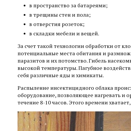
в пространство за батареями;
в трещины стен и пола;
в отверстия розеток;
в складки мебели и вещей.
За счет такой технологии обработки от к
потенциальные места обитания и размнож
паразитов и их потомство. Гибель насеко
высокой температуры. Пагубное воздейств
себя различные яды и химикаты.
Распыление инсектицидного облака проис
оборудование, позволяющее нагревать и о
течение 8-10 часов. Этого времени хватае