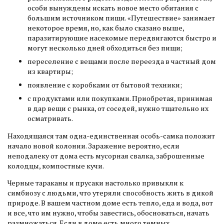
особи вынуждены искать новое место обитания с
большим источником пищи. «Путешествие» занимает
некоторое время, но, как было сказано выше,
паразитирующие насекомые передвигаются быстро и
могут несколько дней обходиться без пищи;
переселение с вещами после переезда в частный дом
из квартиры;
появление с коробками от бытовой техники;
с продуктами или покупками. Приобретая, принимая
в дар вещи с рынка, от соседей, нужно тщательно их
осматривать.
Находящаяся там одна-единственная особь-самка положит
начало новой колонии. Заражение вероятно, если
неподалеку от дома есть мусорная свалка, заброшенные
колодцы, компостные кучи.
Черные тараканы и прусаки настолько привыкли к
симбиозу с людьми, что утеряли способность жить в дикой
природе. В вашем частном доме есть тепло, еда и вода, вот
и все, что им нужно, чтобы завестись, обосноваться, начать
размножаться. Если в доме есть много темных,