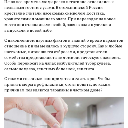
Не во все времена люди резко негативно относились к
незваным гостям с усами. В столыпинской России
крестьяне считали насекомых символом достатка,
хранителями домашнего очага. При переездах на новое
место они отлавливали особей, завязывали в узелки и
выпускали в новой избе.
С накоплением научных фактов и знаний о вреде паразитов
отношение к ним менялось в худшую сторону. Как и любые
насекомые, питающиеся отбросами, представители
семейства представляют эпидемиологическую опасность.
Особи переносят на лапах возбудителей туберкулеза,
сальмонеллеза, глистных болезней, гепатита.
С такими соседями вам придется делить кров. Чтобы
принять меры профилактики, стоит понять, по каким
причинам появляются тараканы в частном доме?