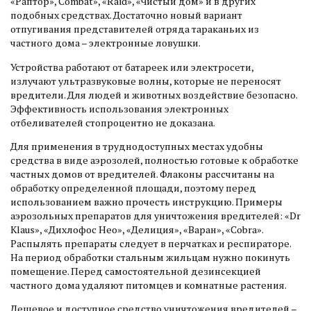
«Раптор», Combat», «Raid», «Чистый дом» и в других
подобных средствах. Достаточно новый вариант
отпугивания представителей отряда тараканьих из
частного дома – электронные ловушки.
Устройства работают от батареек или электросети,
излучают ультразвуковые волны, которые не переносят
вредители. Для людей и животных воздействие безопасно.
Эффективность использования электронных
отбеливателей стопроцентно не доказана.
Для применения в труднодоступных местах удобны
средства в виде аэрозолей, полностью готовые к обработке
частных домов от вредителей. Флаконы рассчитаны на
обработку определенной площади, поэтому перед
использованием важно прочесть инструкцию. Примеры
аэрозольных препаратов для уничтожения вредителей: «Dr
Klaus», «Дихлофос Нео», «Делиция», «Варан», «Cobra».
Распылять препараты следует в перчатках и респираторе.
На период обработки стальным жильцам нужно покинуть
помещение. Перед самостоятельной дезинсекцией
частного дома удаляют питомцев и комнатные растения.
Дешевое и доступное средство уничтожения вредителей –