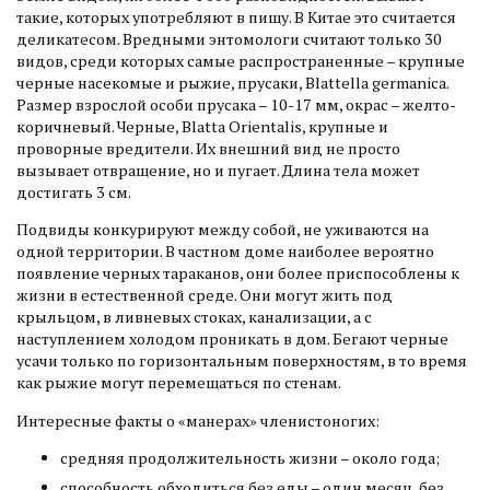
такие, которых употребляют в пищу. В Китае это считается
деликатесом. Вредными энтомологи считают только 30
видов, среди которых самые распространенные – крупные
черные насекомые и рыжие, прусаки, Blattella germanica.
Размер взрослой особи прусака – 10-17 мм, окрас – желто-
коричневый. Черные, Blatta Orientalis, крупные и
проворные вредители. Их внешний вид не просто
вызывает отвращение, но и пугает. Длина тела может
достигать 3 см.
Подвиды конкурируют между собой, не уживаются на
одной территории. В частном доме наиболее вероятно
появление черных тараканов, они более приспособлены к
жизни в естественной среде. Они могут жить под
крыльцом, в ливневых стоках, канализации, а с
наступлением холодом проникать в дом. Бегают черные
усачи только по горизонтальным поверхностям, в то время
как рыжие могут перемещаться по стенам.
Интересные факты о «манерах» членистоногих:
средняя продолжительность жизни – около года;
способность обходиться без еды – один месяц, без