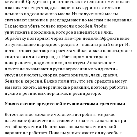
кислотой. Средство приготовить их не сложно: смешивают
два пакета вещества, два сваренных куриных желтка и
немного подсолнечного масла. Из полученной массы
скатывают шарики и раскладывают по местам гнездования.
Так можно убить только взрослых особей. Чтобы
уничтожить поколение, которое выведется из яиц,
обработку повторяют через две-три недели. Эффективное
отпугивающее народное средство – нашатырный спирт. Из
него готовят раствор из расчета чайная ложка нашатырного
спирта на один литр воды. Раствором протирают
поверхности, подоконники, плинтусы. Аналогичное
действие оказывают другие агрессивные жидкости –
уксусная кислота, хлорка, растворители, лаки, краски,
бензин и керосин. Важно помнить, что эти средства могут
вызвать ожоги, аллергические реакции, поэтому работать
нужно в резиновых перчатках и респираторе.
Уничтожение вредителей механическими средствами
Естественное желание человека истребить мерзкое
насекомое физически заставляет схватиться за тапок при
его обнаружении. Но при массовом заражении такой
вариант не работает. Пока вы уничтожаете одну особь, в