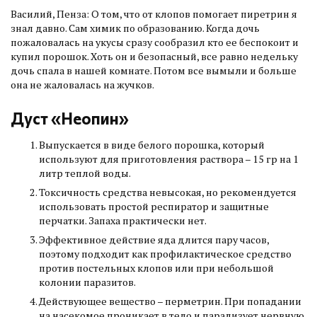
Василий, Пенза: О том, что от клопов помогает пиретрин я
знал давно. Сам химик по образованию. Когда дочь
пожаловалась на укусы сразу сообразил кто ее беспокоит и
купил порошок. Хоть он и безопасный, все равно недельку
дочь спала в нашей комнате. Потом все вымыли и больше
она не жаловалась на жучков.
Дуст «Неопин»
Выпускается в виде белого порошка, который
используют для приготовления раствора – 15 гр на 1
литр теплой воды.
Токсичность средства невысокая, но рекомендуется
использовать простой респиратор и защитные
перчатки. Запаха практически нет.
Эффективное действие яда длится пару часов,
поэтому подходит как профилактическое средство
против постельных клопов или при небольшой
колонии паразитов.
Действующее вещество – перметрин. При попадании
на насекомое проникает в тело и парализует нервную