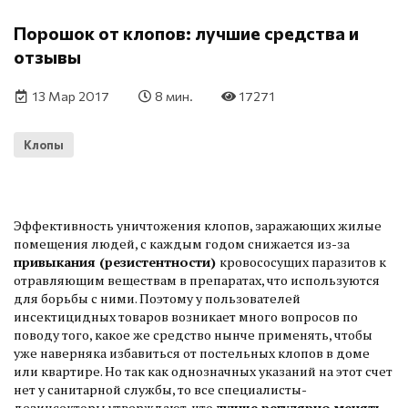
Порошок от клопов: лучшие средства и
отзывы
13 Мар 2017
8 мин.
17271
Клопы
Эффективность уничтожения клопов, заражающих жилые
помещения людей, с каждым годом снижается из-за
привыкания (резистентности)
кровососущих паразитов к
отравляющим веществам в препаратах, что используются
для борьбы с ними. Поэтому у пользователей
инсектицидных товаров возникает много вопросов по
поводу того, какое же средство нынче применять, чтобы
уже наверняка избавиться от постельных клопов в доме
или квартире. Но так как однозначных указаний на этот счет
нет у санитарной службы, то все специалисты-
дезинсекторы утверждают, что
лучше регулярно менять