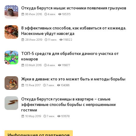
Откуда берутся мыши: источники появления грызунов
06 Июн 2016
4 мин.
195315
8 эффективных способов, как избавиться от кожееда.
Насекомые уйдут навсегда
28 Июн 2019
11 мин.
119022
ТОП-5 средств для обработки дачного участка от
комаров
03 Май 2016
4 мин.
116877
Жуки в диване: кто это может быть и методы борьбы
15 Янв 2017
7 мин.
104086
Откуда берутся гусеницы в квартире – самые
эффективные способы борьбы с непрошенными
гостями
10 Мар 2019
7 мин.
101678
Информация от партнеров