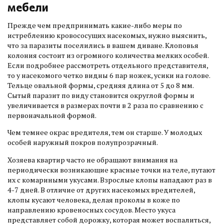
мебели
Прежде чем предпринимать какие-либо меры по
истреблению кровососущих насекомых, нужно выяснить,
что за паразиты поселились в вашем диване. Клоповья
колония состоит из огромного количества мелких особей.
Если подробнее рассмотреть отдельного представителя,
то у насекомого четко видны 6 пар ножек, усики на голове.
Тельце овальной формы, средняя длина от 5 до 8 мм.
Сытый паразит по виду становится округлой формы и
увеличивается в размерах почти в 2 раза по сравнению с
первоначальной формой.
Чем темнее окрас вредителя, тем он старше. У молодых
особей наружный покров полупрозрачный.
Хозяева квартир часто не обращают внимания на
периодически возникающие красные точки на теле, путают
их с комариными укусами. Взрослые клопы нападают раз в
4-7 дней. В отличие от других насекомых вредителей,
клопы кусают человека, делая проколы в коже по
направлению кровеносных сосудов. Место укуса
представляет собой дорожку, которая может воспалиться,