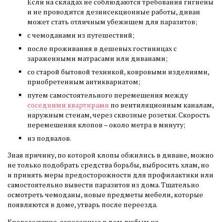
Если на складах не соблюдаются требования гигиены
и не проводится дезинсекционные работы, диван
может стать отличным убежищем для паразитов;
с чемоданами из путешествий;
после проживания в дешевых гостиницах с
зараженными матрасами или диванами;
со старой бытовой техникой, ковровыми изделиями,
приобретенным антиквариатом;
путем самостоятельного перемещения между
соседними квартирами
по вентиляционным каналам,
наружным стенам, через сквозные розетки. Скорость
перемещения клопов – около метра в минуту;
из подвалов.
Зная причину, по которой клопы обжились в диване, можно
не только подобрать средства борьбы, выбросить хлам, но
и принять меры предосторожности для профилактики или
самостоятельно вывести паразитов из дома. Тщательно
осмотреть чемоданы, новые предметы мебели, которые
появляются в доме, утварь после переезда.
Кровососущие, занесенные в дом любым из