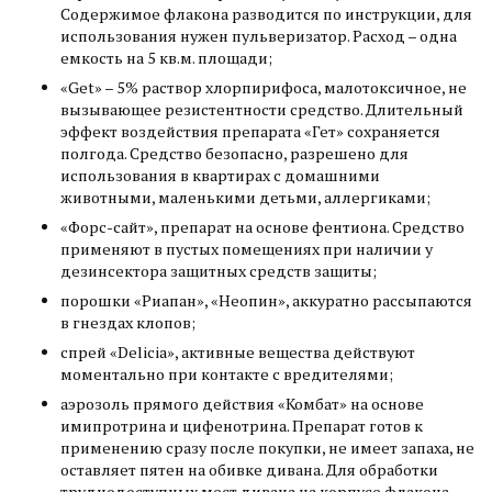
Содержимое флакона разводится по инструкции, для
использования нужен пульверизатор. Расход – одна
емкость на 5 кв.м. площади;
«Get» – 5% раствор хлорпирифоса, малотоксичное, не
вызывающее резистентности средство. Длительный
эффект воздействия препарата «Гет» сохраняется
полгода. Средство безопасно, разрешено для
использования в квартирах с домашними
животными, маленькими детьми, аллергиками;
«Форс-сайт», препарат на основе фентиона. Средство
применяют в пустых помещениях при наличии у
дезинсектора защитных средств защиты;
порошки «Риапан», «Неопин», аккуратно рассыпаются
в гнездах клопов;
спрей «Delicia», активные вещества действуют
моментально при контакте с вредителями;
аэрозоль прямого действия «Комбат» на основе
имипротрина и цифенотрина. Препарат готов к
применению сразу после покупки, не имеет запаха, не
оставляет пятен на обивке дивана. Для обработки
труднодоступных мест дивана на корпусе флакона