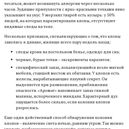
чесаться, может возникнуть аллергия через несколько
часов. Зудящие припухлости с ярко-красными точками явно
указывают на укус. У мерзких тварей есть козырь: у 50%
людей, на которых паразитировали клопы, отсутствуют
видимые следы на теле.
Несколько признаков, сигнализирующих о том, что клопы
завелись в диване, жилище всего пару недель назад:
следы крови на постельном белье, одежде для сна;
черные, бурые точки – экскременты паразитов;
специфический запах, локализующийся возле мягкой
мебели, ставшей местом их обитания. У клопов есть
железы, вырабатывающие пахучий секрет. Он
выделяется при размножении, приближении
опасности. «Аромат» напоминает запах гнилой
малины, испорченного миндаля. Характерный дух
ощущается более сильно, если колония клопов
разрослась.
Еще один действенный способ обнаружения колонии
клопов – включение света ночью, ранним утром. Так можно
увидеть разбегающихся кровопийц, которые живут в