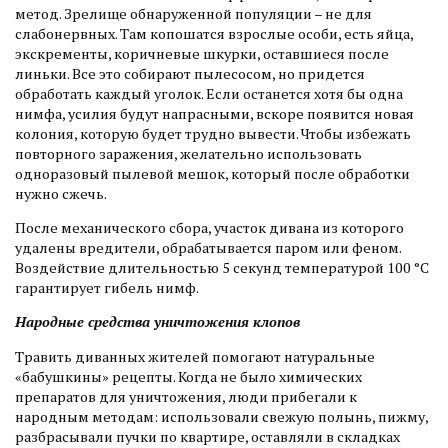
метод. Зрелище обнаруженной популяции – не для
слабонервных. Там копошатся взрослые особи, есть яйца,
экскременты, коричневые шкурки, оставшиеся после
линьки. Все это собирают пылесосом, но придется
обработать каждый уголок. Если останется хотя бы одна
нимфа, усилия будут напрасными, вскоре появится новая
колония, которую будет трудно вывести. Чтобы избежать
повторного заражения, желательно использовать
одноразовый пылевой мешок, который после обработки
нужно сжечь.
После механического сбора, участок дивана из которого
удалены вредители, обрабатывается паром или феном.
Воздействие длительностью 5 секунд температурой 100 °C
гарантирует гибель нимф.
Народные средства уничтожения клопов
Травить диванных жителей помогают натуральные
«бабушкины» рецепты. Когда не было химических
препаратов для уничтожения, люди прибегали к
народным методам: использовали свежую полынь, пижму,
разбрасывали пучки по квартире, оставляли в складках