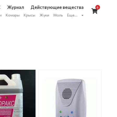
С
Журнал
Действующие вещества
0
и
Комары
Крысы
Жуки
Моль
Еще...