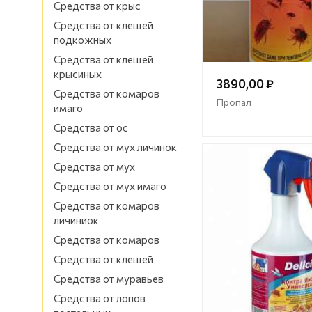
Средства от крыс
Средства от клещей
подкожных
Средства от клещей
крысиных
3890,00 ₽
Средства от комаров
Пропал
имаго
Средства от ос
Средства от мух личинок
Средства от мух
Средства от мух имаго
Средства от комаров
личиниок
Средства от комаров
Средства от клещей
Средства от муравьев
Средства от лопов