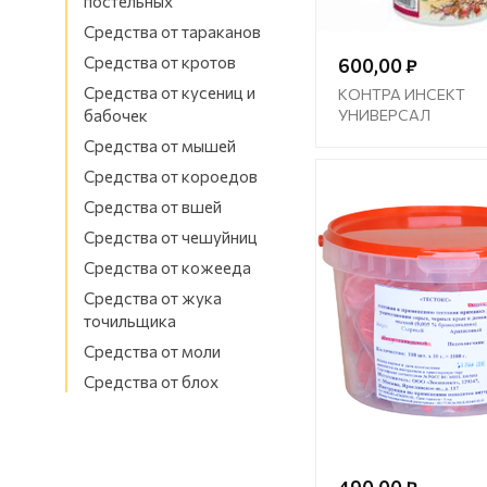
постельных
Средства от тараканов
Средства от кротов
600,00 ₽
Средства от кусениц и
КОНТРА ИНСЕКТ
бабочек
УНИВЕРСАЛ
Средства от мышей
Средства от короедов
Средства от вшей
Средства от чешуйниц
Средства от кожееда
Средства от жука
точильщика
Средства от моли
Средства от блох