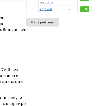
квартира
5
Агрокон
20
8,26
где
Весь рейтинг
ых
 Ведь не все
я
XVIII века
 является
 ли бы они
пными, т.е.
в в квартире