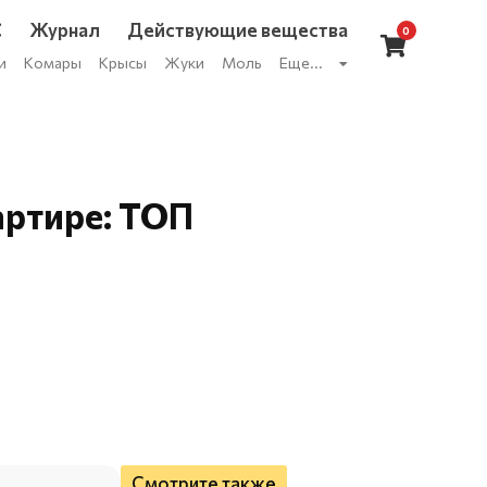
С
Журнал
Действующие вещества
0
и
Комары
Крысы
Жуки
Моль
Еще...
артире: ТОП
Смотрите также