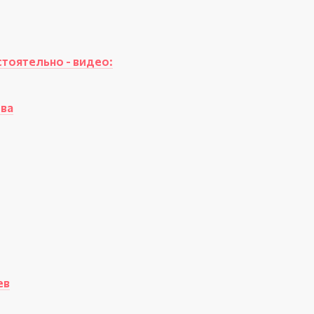
стоятельно - видео:
тва
ев