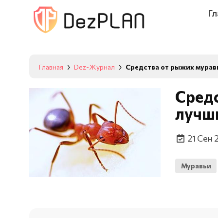
Гл
Главная
Dez-Журнал
Средства от рыжих муравь
Средс
лучш
21 Сен 
Муравьи