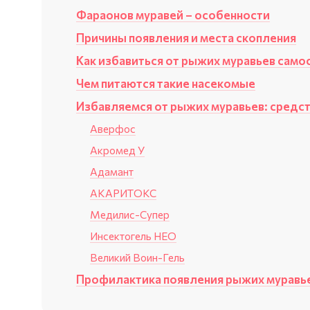
Фараонов муравей – особенности
Причины появления и места скопления
Как избавиться от рыжих муравьев само
Чем питаются такие насекомые
Избавляемся от рыжих муравьев: средс
Аверфос
Акромед У
Адамант
АКАРИТОКС
Медилис-Супер
Инсектогель НЕО
Великий Воин-Гель
Профилактика появления рыжих муравь