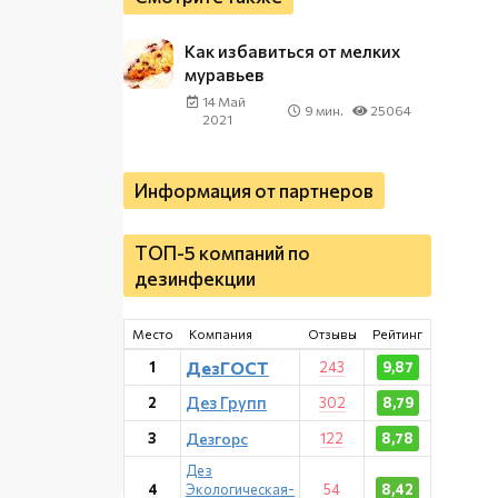
Как избавиться от мелких
муравьев
14 Май
9 мин.
25064
2021
Информация от партнеров
ТОП-5 компаний по
дезинфекции
Место
Компания
Отзывы
Рейтинг
ДезГОСТ
1
243
9,87
Дез Групп
2
302
8,79
3
Дезгорс
122
8,78
Дез
4
Экологическая-
54
8,42