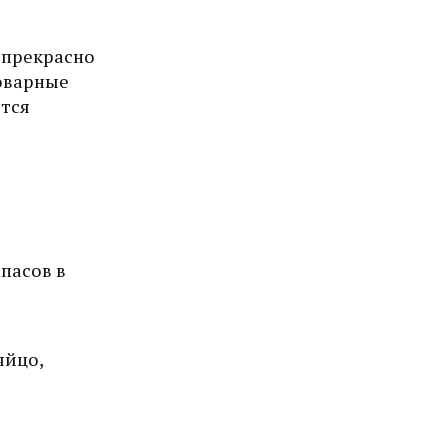
 прекрасно
оварные
тся
пасов в
яйцо,