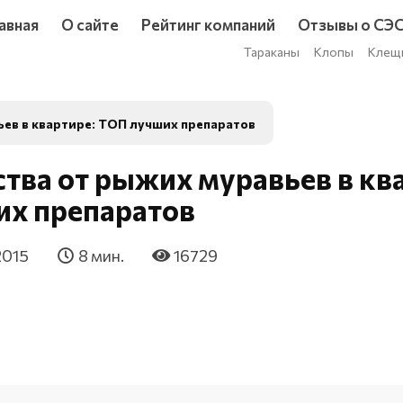
авная
О сайте
Рейтинг компаний
Отзывы о СЭ
Тараканы
Клопы
Клещ
ев в квартире: ТОП лучших препаратов
тва от рыжих муравьев в кв
их препаратов
2015
8 мин.
16729