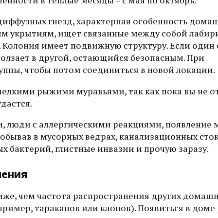
нности в теплые месяцы – с мая по октябрь.
 диффузных гнезд, характерная особенность дома
вым укрытиям, ищет связанные между собой лабир
. Колония имеет подвижную структуру. Если один
ползает в другой, остающийся безопасным. При
уппы, чтобы потом соединиться в новой локации.
 мелкими рыжими муравьями, так как пока вы не о
удастся.
ки, люди с аллергическими реакциями, появление 
обывав в мусорных ведрах, канализационных сток
х бактерий, глистные инвазии и прочую заразу.
ления
иже, чем частота распространения других домаш
пример, тараканов или клопов). Появиться в дом