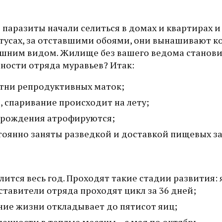
паразиты начали селиться в домах и квартирах и
тусах, за отставшими обоями, они вынашивают к
ешним видом. Жилище без вашего ведома станови
ости отряда муравьев? Итак:
отни репродуктивных маток;
 спаривание происходит на лету;
е рождения атрофируются;
оянно заняты разведкой и доставкой пищевых за
тся весь год. Проходят такие стадии развития: 
дставители отряда проходят цикл за 36 дней;
ение жизни откладывает до пятисот яиц;