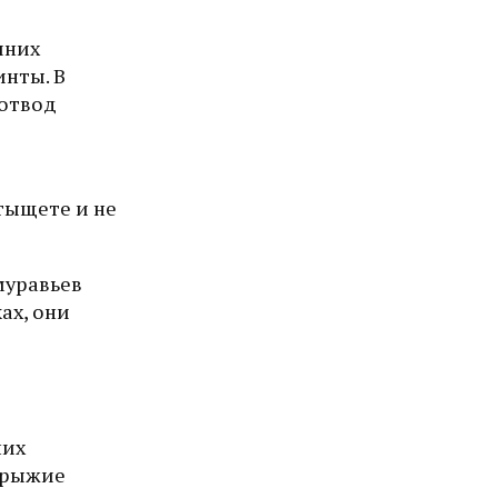
шних
инты. В
 отвод
тыщете и не
муравьев
ах, они
них
е рыжие