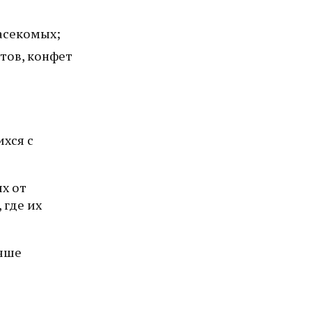
асекомых;
тов, конфет
хся с
х от
 где их
учше