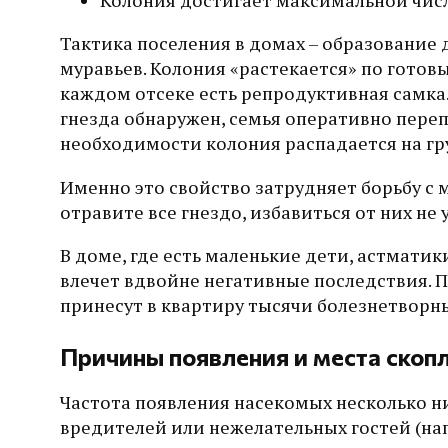
Колония достигает максимальной числе
Тактика поселения в домах – образование
муравьев. Колония «растекается» по гото
каждом отсеке есть репродуктивная самка
гнезда обнаружен, семья оперативно пере
необходимости колония распадается на гр
Именно это свойство затрудняет борьбу с
отравите все гнездо, избавиться от них не 
В доме, где есть маленькие дети, астмати
влечет вдвойне негативные последствия. П
принесут в квартиру тысячи болезнетворны
Причины появления и места скоп
Частота появления насекомых несколько н
вредителей или нежелательных гостей (на