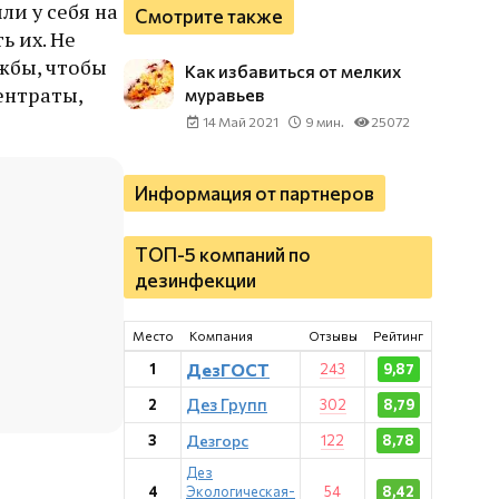
ли у себя на
Смотрите также
ь их. Не
жбы, чтобы
Как избавиться от мелких
ентраты,
муравьев
14 Май 2021
9 мин.
25072
Информация от партнеров
ТОП-5 компаний по
дезинфекции
Место
Компания
Отзывы
Рейтинг
ДезГОСТ
1
243
9,87
Дез Групп
2
302
8,79
3
Дезгорс
122
8,78
Дез
4
Экологическая-
54
8,42