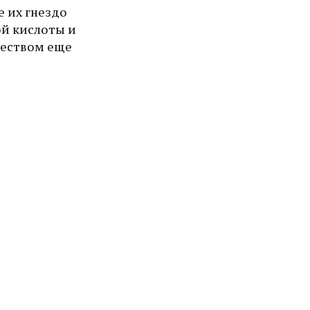
е их гнездо
ой кислоты и
ществом еще