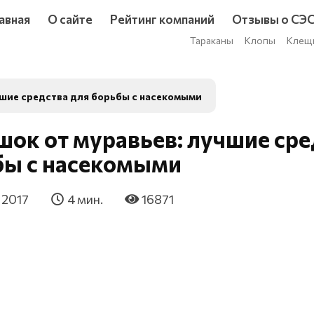
авная
О сайте
Рейтинг компаний
Отзывы о СЭ
Тараканы
Клопы
Клещ
чшие средства для борьбы с насекомыми
ок от муравьев: лучшие сре
бы с насекомыми
 2017
4 мин.
16871