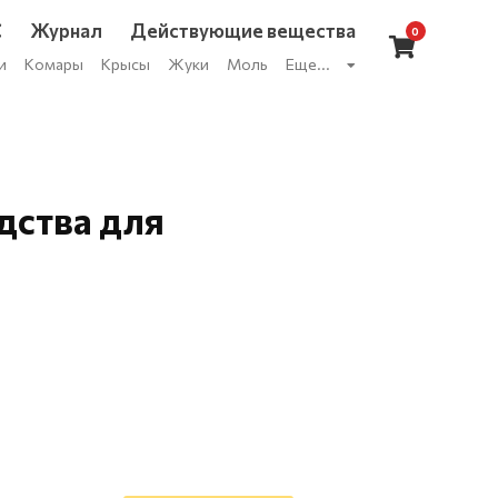
С
Журнал
Действующие вещества
0
и
Комары
Крысы
Жуки
Моль
Еще...
дства для