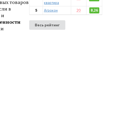
овых товаров
квартира
сли в
5
Агрокон
20
8,26
 и
бенности
Весь рейтинг
ми