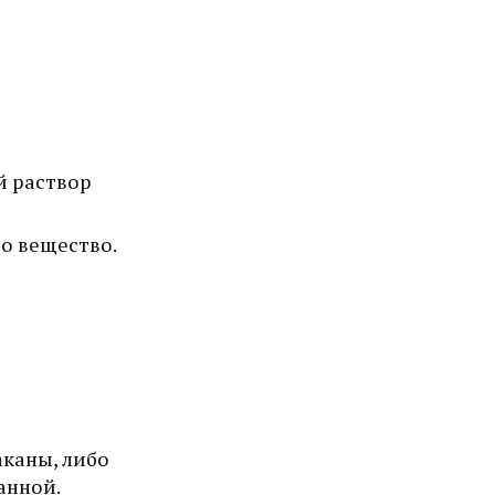
й раствор
то вещество.
аканы, либо
анной.