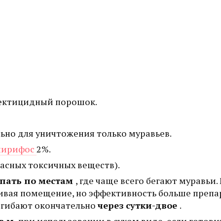
сектицидный порошок.
льно для уничтожения только муравьев.
пирифос
2%.
пасных токсичных веществ).
пать по местам
, где чаще всего бегают муравьи
кивая помещение, но эффективность больше препа
огибают окончательно
через сутки-двое
.
кв.м.
при использовании в сухом виде, если готови