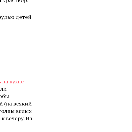
рудью детей
 на кухне
или
тобы
й (на всякий
 толпы вялых
 к вечеру. На