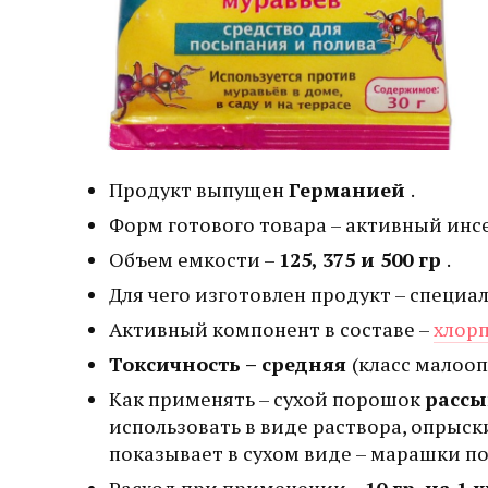
Продукт выпущен
Германией
.
Форм готового товара – активный ин
Объем емкости –
125, 375 и 500 гр
.
Для чего изготовлен продукт – специа
Активный компонент в составе –
хлор
Токсичность – средняя
(класс малоо
Как применять – сухой порошок
рассы
использовать в виде раствора, опрыс
показывает в сухом виде – марашки п
Расход при применении –
10 гр. на 1 