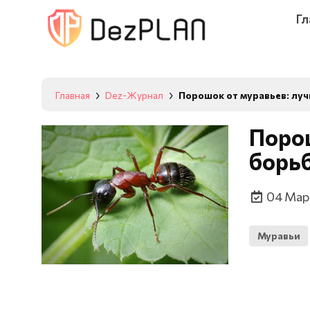
Гл
Главная
Dez-Журнал
Порошок от муравьев: лу
Порош
борь
04 Мар
Муравьи