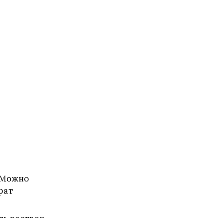
. Можно
рат
ть раствор,