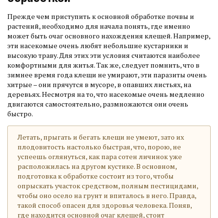
Прежде чем приступить к основной обработке почвы и
растений, необходимо для начала понять, где именно
может быть очаг основного нахождения клещей. Например,
эти насекомые очень любят небольшие кустарники и
высокую траву. Для этих эти условия считаются наиболее
комфортными для житья. Так же, следует помнить, что в
зимнее время года клещи не умирают, эти паразиты очень
хитрые – они прячутся в мусоре, в опавших листьях, на
деревьях. Несмотря на то, что насекомые очень медленно
двигаются самостоятельно, размножаются они очень
быстро.
Летать, прыгать и бегать клещи не умеют, зато их
плодовитость настолько быстрая, что, порою, не
успеешь оглянуться, как пара сотен личинок уже
расположилась на другом кустике. В основном,
подготовка к обработке состоит из того, чтобы
опрыскать участок средством, полным пестицидами,
чтобы оно осело на грунт и впиталось в него. Правда,
такой способ опасен для здоровья человека. Поняв,
где находится основной очаг клещей, стоит