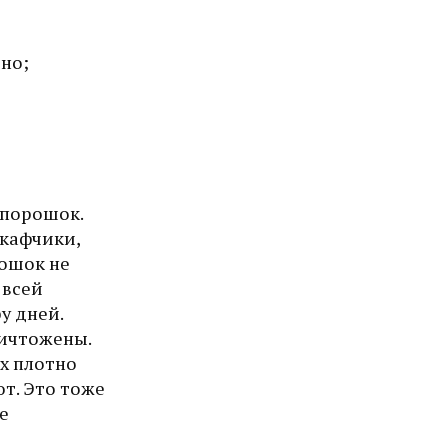
ено;
 порошок.
шкафчики,
рошок не
 всей
у дней.
ничтожены.
х плотно
ют. Это тоже
е