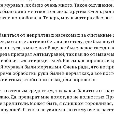
 муравьи, их было очень много. Такое ощущение,
 было одно мертвое тельце за другим. Очень рада
ат и попробовала. Теперь, моя квартира абсолютн
авиться от неприятных насекомых за считанные д
ев, которые активно бегали по столу, где был ноут
плинтуса, в маленькой щелке было целое гнездо н
брела препарат Антимуравей, так как по отзывам 
 избавиться от вредителей. Рассыпав порошок в 
ей муравьи были мертвыми. Очень рада, что не п
ремя обработки руки были в перчатках, а все пос
животных, чтобы они не видели порошок».
е токсичным средством, так как избавиться от наг
жно. Да, препарат мне помог, но не полностью. П
се вредители. Может быть, я слишком торопливая, 
ру дней. Я этого не увидела, поэтому очень расст