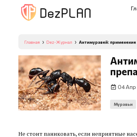
Гл
Главная
Dez-Журнал
Антимуравей: применение 
Антим
преп
04 Апр
Муравьи
Не стоит паниковать, если неприятные насе