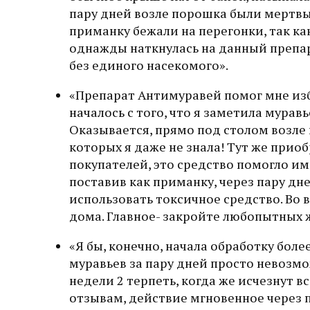
пару дней возле порошка были мертвые
приманку бежали на перегонки, так как
однажды наткнулась на данный препар
без единого насекомого».
«Препарат Антимуравей помог мне изб
началось с того, что я заметила муравь
Оказывается, прямо под столом возле 
которых я даже не знала! Тут же прио
покупателей, это средство помогло им
поставив как приманку, через пару дн
использовать токсичное средство. Во в
дома. Главное- закройте любопытных 
«Я бы, конечно, начала обработку боле
муравьев за пару дней просто невозмо
недели 2 терпеть, когда же исчезнут в
отзывам, действие мгновенное через па