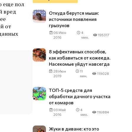
о еще пол
й вред
Откуда берутся мыши:
рее
источники появления
грызунов
й от
 данных
06 Июн
4
195317
2016
мин.
8 эффективных способов,
как избавиться от кожееда.
Насекомые уйдут навсегда
28 Июн
11
119028
2019
мин.
ТОП-5 средств для
обработки дачного участка
от комаров
03 Май
4
116884
2016
мин.
Жуки в диване: кто это