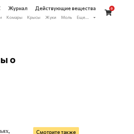
С
Журнал
Действующие вещества
0
и
Комары
Крысы
Жуки
Моль
Еще...
вы о
ьях,
Смотрите также