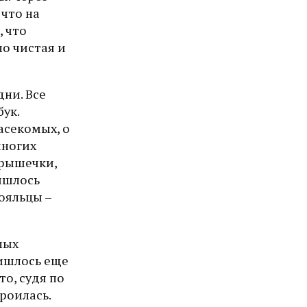
 что на
, что
о чистая и
ни. Все
бук.
асекомых, о
многих
крышечки,
ришлось
тояльцы –
лых
ришлось еще
то, судя по
роилась.