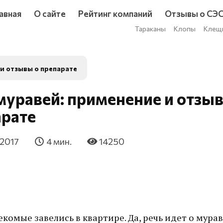
авная
О сайте
Рейтинг компаний
Отзывы о СЭ
Тараканы
Клопы
Клещ
и отзывы о препарате
уравей: применение и отзы
арате
 2017
4 мин.
14250
комые завелись в квартире. Да, речь идет о мурав