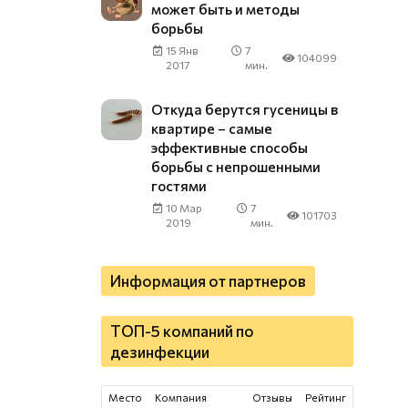
может быть и методы
борьбы
15 Янв
7
104099
2017
мин.
Откуда берутся гусеницы в
квартире – самые
эффективные способы
борьбы с непрошенными
гостями
10 Мар
7
101703
2019
мин.
Информация от партнеров
ТОП-5 компаний по
дезинфекции
Место
Компания
Отзывы
Рейтинг