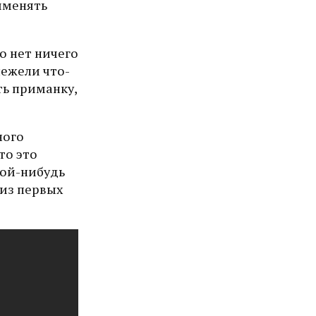
именять
о нет ничего
нежели что-
ть приманку,
ного
то это
кой-нибудь
 из первых