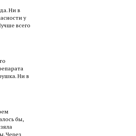
да. Ни в
пасности у
Лучше всего
то
репарата
рушка. Ни в
оем
алось бы,
взяла
ы. Через