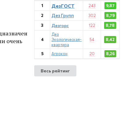
ДезГОСТ
1
243
9,87
Дез Групп
2
302
8,79
3
Дезгорс
122
8,78
едназначен
Дез
4
Экологическая-
54
8,42
ли очень
квартира
5
Агрокон
20
8,26
Весь рейтинг