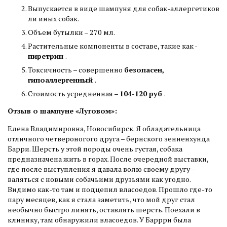
Выпускается в виде шампуня для собак-аллергетиков
ли иных собак.
Объем бутылки – 270 мл.
Растительные компоненты в составе, такие как -
пиретрин
.
Токсичность – совершенно
безопасен,
гипоаллергенный
.
Стоимость усредненная –
104-120 руб
.
Отзыв о шампуне «Луговом»:
Елена Владимировна, Новосибирск. Я обладательница
отличного четвероногого друга – бернского зенненхунда
Барри. Шерсть у этой породы очень густая, собака
предназначена жить в горах. После очередной выставки,
где после выступления я давала волю своему другу –
валяться с новыми собачьими друзьями как угодно.
Видимо как-то там и подцепил власоедов. Прошло где-то
пару месяцев, как я стала заметить, что мой друг стал
необычно быстро линять, оставлять шерсть. Поехали в
клинику, там обнаружили власоедов. У Баррри была