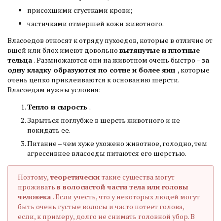
присохшими сгустками крови;
частичками отмершей кожи животного.
Власоедов относят к отряду пухоедов, которые в отличие от
вшей или блох имеют довольно
вытянутые и плотные
тельца
. Размножаются они на животном очень быстро –
за
одну кладку образуются по сотне и более яиц
, которые
очень цепко приклеиваются к основанию шерсти.
Власоедам нужны условия:
Тепло и сырость
.
Зарыться поглубже в шерсть животного и не
покидать ее.
Питание – чем хуже ухожено животное, голодно, тем
агрессивнее власоеды питаются его шерстью.
Поэтому,
теоретически
такие существа могут
проживать
в волосистой части тела или головы
человека
. Если учесть, что у некоторых людей могут
быть очень густые волосы и часто потеет голова,
если, к примеру, долго не снимать головной убор. В