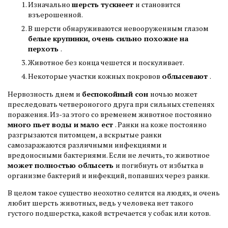
Изначально
шерсть тускнеет
и становится
взъерошенной.
В шерсти обнаруживаются невооруженным глазом
белые крупинки, очень сильно похожие на
перхоть
.
Животное без конца чешется и поскуливает.
Некоторые участки кожных покровов
облысевают
.
Нервозность днем и
беспокойный сон
ночью может
преследовать четвероногого друга при сильных степенях
поражения. Из-за этого со временем животное постоянно
много пьет воды и мало ест
. Ранки на коже постоянно
разгрызаются питомцем, а вскрытые ранки
самозаражаются различными инфекциями и
вредоносными бактериями. Если не лечить, то животное
может полностью облысеть
и погибнуть от избытка в
организме бактерий и инфекций, попавших через ранки.
В целом такое существо неохотно селится на людях, и очень
любит шерсть животных, ведь у человека нет такого
густого подшерстка, какой встречается у собак или котов.