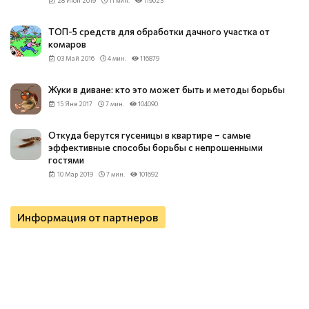
28 Июн 2019
11 мин.
119023
ТОП-5 средств для обработки дачного участка от
комаров
03 Май 2016
4 мин.
116879
Жуки в диване: кто это может быть и методы борьбы
15 Янв 2017
7 мин.
104090
Откуда берутся гусеницы в квартире – самые
эффективные способы борьбы с непрошенными
гостями
10 Мар 2019
7 мин.
101692
Информация от партнеров