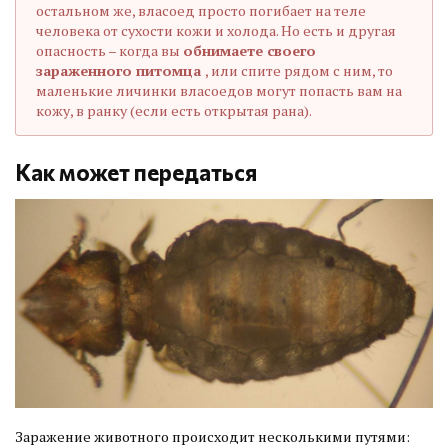
остальном же, власоед просто погибает на теле
человека от сухости кожи и холода. Но есть и другая
опасность – когда вы
обнимаете своего
зараженного питомца
, или спите рядом с ним, то
маленькие личинки власоедов могут попасть вам на
кожу, в ранку (если есть открытая рана).
Как может передаться
Заражение животного происходит несколькими путями: