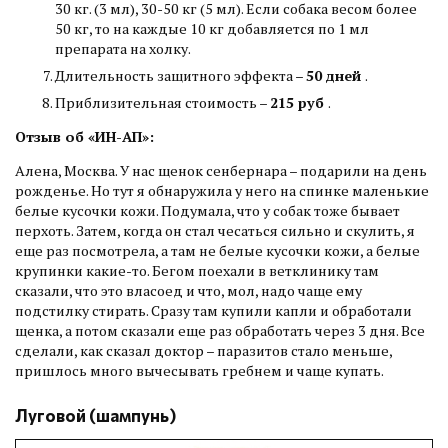
30 кг. (3 мл), 30-50 кг (5 мл). Если собака весом более
50 кг, то на каждые 10 кг добавляется по 1 мл
препарата на холку.
Длительность защитного эффекта –
50 дней
.
Приблизительная стоимость –
215 руб
.
Отзыв об «ИН-АП»:
Алена, Москва. У нас щенок сенбернара – подарили на день
рожденье. Но тут я обнаружила у него на спинке маленькие
белые кусочки кожи. Подумала, что у собак тоже бывает
перхоть. Затем, когда он стал чесаться сильно и скулить, я
еще раз посмотрела, а там не белые кусочки кожи, а белые
крупинки какие-то. Бегом поехали в ветклинику там
сказали, что это власоед и что, мол, надо чаще ему
подстилку стирать. Сразу там купили капли и обработали
щенка, а потом сказали еще раз обработать через 3 дня. Все
сделали, как сказал доктор – паразитов стало меньше,
пришлось много вычесывать гребнем и чаще купать.
Луговой (шампунь)