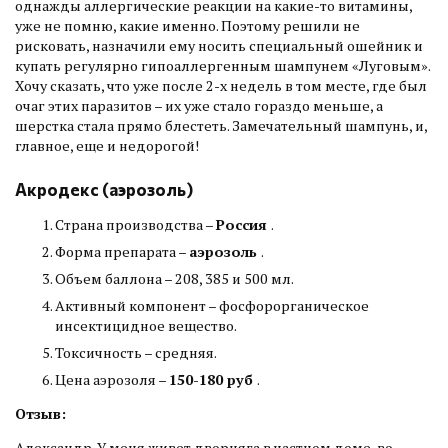
однажды аллергические реакции на какие-то витамины,
уже не помню, какие именно. Поэтому решили не
рисковать, назначили ему носить специальный ошейник и
купать регулярно гипоаллергенным шампунем «Луговым».
Хочу сказать, что уже после 2-х недель в том месте, где был
очаг этих паразитов – их уже стало гораздо меньше, а
шерстка стала прямо блестеть. Замечательный шампунь, и,
главное, еще и недорогой!
Акродекс (аэрозоль)
Страна производства –
Россия
.
Форма препарата –
аэрозоль
.
Объем баллона – 208, 385 и 500 мл.
Активный компонент – фосфорорганическое
инсектицидное вещество.
Токсичность – средняя.
Цена аэрозоля –
150-180 руб
.
Отзыв:
Александр. У меня живет дворняга в частном доме, во