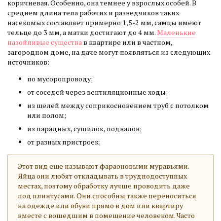
коричневая. Особенно, она темнее у взрослых особей. В
среднем длина тела рабочих и разведчиков таких
насекомых составляет примерно 1,5-2 мм, самцы имеют
тельце до 3 мм, а матки достигают до 4 мм.
Маленькие
назойливые существа
в квартире или в частном,
загородном доме, на даче могут появляться из следующих
источников:
по мусоропроводу;
от соседей через вентиляционные ходы;
из щелей между соприкосновением труб с потолком
или полом;
из парадных, сушилок, подвалов;
от разных пристроек;
Этот вид еще называют фараоновыми муравьями.
Яйца они любят откладывать в труднодоступных
местах, поэтому обработку лучше проводить даже
под плинтусами. Они способны также переноситься
на одежде или обуви прямо в дом или квартиру
вместе с вошедшим в помещение человеком. Часто