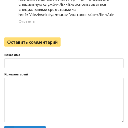
специльную службу</li> <li>воспользоваться
специальными средствами <a
href="/dezinsekciya/muravi">каталог</a></li> </ul>
Ответить
Оставить комментарий
Ваше имя
Комментарий