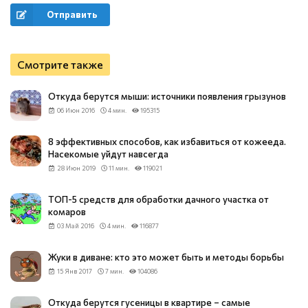
Отправить
Смотрите также
Откуда берутся мыши: источники появления грызунов
06 Июн 2016
4 мин.
195315
8 эффективных способов, как избавиться от кожееда.
Насекомые уйдут навсегда
28 Июн 2019
11 мин.
119021
ТОП-5 средств для обработки дачного участка от
комаров
03 Май 2016
4 мин.
116877
Жуки в диване: кто это может быть и методы борьбы
15 Янв 2017
7 мин.
104086
Откуда берутся гусеницы в квартире – самые