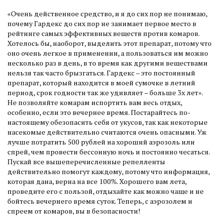
«Очень действенное средство, и я до сих пор не понимаю,
почему Гардекс до сих пор не занимает первое место в
рейтинге самых эффективных веществ против комаров.
Хотелось бы, наоборот, выделить этот препарат, потому что
оно очень легкое в применении, а пользоваться им можно
несколько раз в день, в то время как другими веществами
нельзя так часто брызгаться. Гардекс – это постоянный
препарат, который находится в моей сумочке в летний
период, срок годности так же удивляет – больше 3х лет».
Не позволяйте комарам испортить вам весь отдых,
особенно, если это вечернее время. Постарайтесь по-
настоящему обезопасить себя от укусов, так как некоторые
насекомые действительно считаются очень опасными. Уж
лучше потратить 500 рублей на хороший аэрозоль или
спрей, чем провести бессонную ночь и постоянно чесаться.
Пускай все вышеперечисленные репелленты
действительно помогут каждому, потому что информация,
которая дана, верна на все 100%. Хорошего вам лета,
проведите его с пользой, отдыхайте как можно чаще и не
бойтесь вечернего время суток. Теперь, с аэрозолем и
спреем от комаров, вы в безопасности!