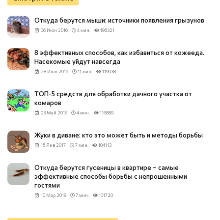
Откуда берутся мыши: источники появления грызунов
06 Июн 2016
4 мин.
195321
8 эффективных способов, как избавиться от кожееда.
Насекомые уйдут навсегда
28 Июн 2019
11 мин.
119038
ТОП-5 средств для обработки дачного участка от
комаров
03 Май 2016
4 мин.
116889
Жуки в диване: кто это может быть и методы борьбы
15 Янв 2017
7 мин.
104113
Откуда берутся гусеницы в квартире – самые
эффективные способы борьбы с непрошенными
гостями
10 Мар 2019
7 мин.
101720