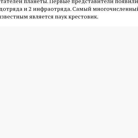
тателей планеты. Первые представители появилис
одотряда и 2 инфраотряда. Самый многочисленный
звестным является паук крестовик.