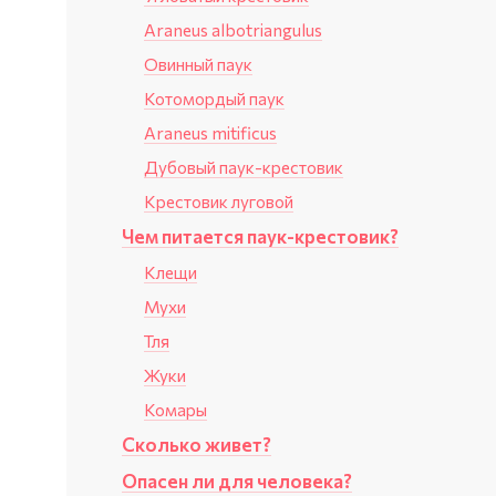
Araneus albotriangulus
Овинный паук
Котомордый паук
Araneus mitificus
Дубовый паук-крестовик
Крестовик луговой
Чем питается паук-крестовик?
Клещи
Мухи
Тля
Жуки
Комары
Сколько живет?
Опасен ли для человека?