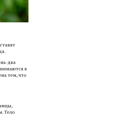
 ставят
ща.
ень-два
анимаются в
на тем, что
амцы,
м. Тело