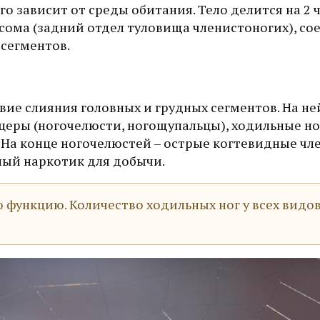
о зависит от среды обитания. Тело делится на 2 
сома (задний отдел туловища членистоногих), с
 сегментов.
вие слияния головных и грудных сегментов. На не
церы (ногочелюсти, ногощупальцы), ходильные но
На конце ногочелюстей – острые когтевидные чл
ый наркотик для добычи.
функцию. Количество ходильных ног у всех видо