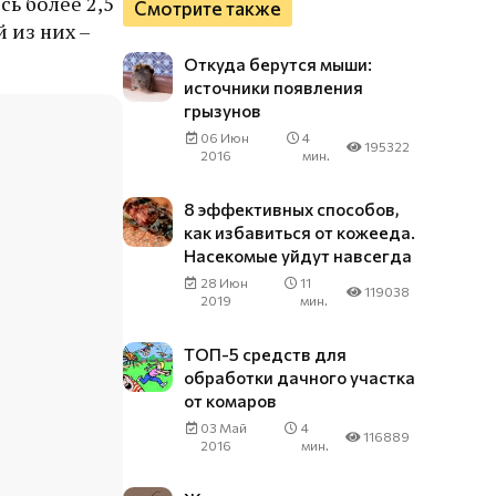
ь более 2,5
Смотрите также
 из них –
Откуда берутся мыши:
источники появления
грызунов
06 Июн
4
195322
2016
мин.
8 эффективных способов,
как избавиться от кожееда.
Насекомые уйдут навсегда
28 Июн
11
119038
2019
мин.
ТОП-5 средств для
обработки дачного участка
от комаров
03 Май
4
116889
2016
мин.