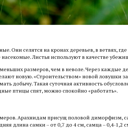
. Они селятся на кронах деревьев, в ветвях, где
 насекомые. Листья используют в качестве убежи
меньших размеров, чем в неволе. Через каждые д
елают новую. «Строительством» новой ловушки з
мать добычу. Такая суточная активность обусловле
дные птицы спят, можно спокойно «работать».
азмеров. Арахнидам присущ половой диморфизм, с
яя длина самки – от 0,7 до 4 см, самца – 0,4-1,2 с