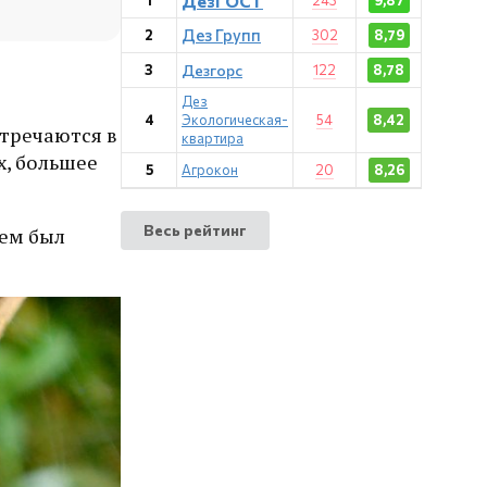
ДезГОСТ
1
243
9,87
Дез Групп
2
302
8,79
3
Дезгорс
122
8,78
Дез
4
Экологическая-
54
8,42
тречаются в
квартира
х, большее
5
Агрокон
20
8,26
Весь рейтинг
лем был