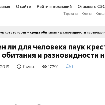
авная
О сайте
Рейтинг компаний
Отзывы о СЭ
Тараканы
Клопы
Клещ
аук крестоносец – среда обитания и разновидности насекомог
н ли для человека паук крес
 обитания и разновидности 
 2019
11 мин.
17791
1