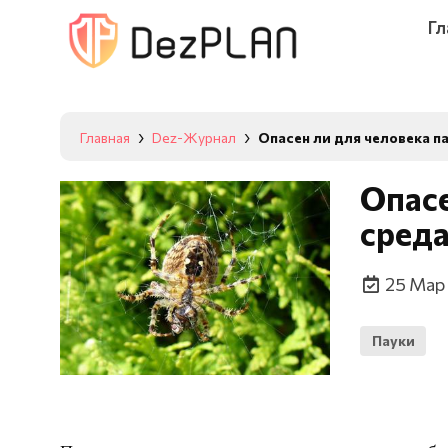
Гл
Главная
Dez-Журнал
Опасен ли для человека п
Опасе
среда
25 Мар
Пауки