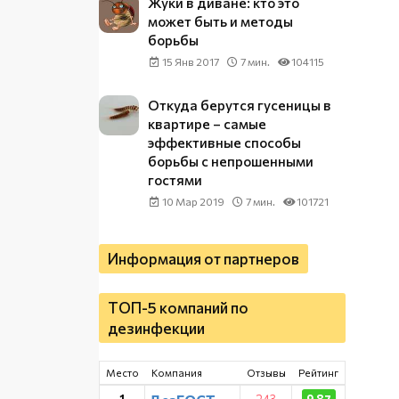
Жуки в диване: кто это
может быть и методы
борьбы
15 Янв 2017
7 мин.
104115
Откуда берутся гусеницы в
квартире – самые
эффективные способы
борьбы с непрошенными
гостями
10 Мар 2019
7 мин.
101721
Информация от партнеров
ТОП-5 компаний по
дезинфекции
Место
Компания
Отзывы
Рейтинг