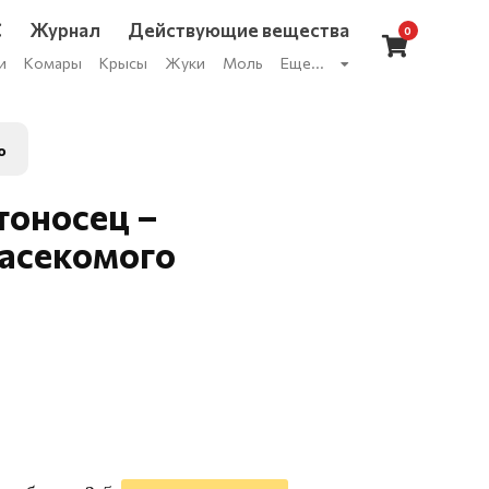
С
Журнал
Действующие вещества
0
и
Комары
Крысы
Жуки
Моль
Еще...
о
тоносец –
насекомого