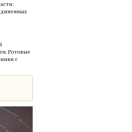
части:
оединенных
й
ги. Ротовые
еники с
в