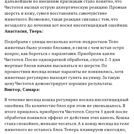
дальнейшем по внешним признакам стало понятно, что
Чистотел вызвал острую аллергическую реакцию. Промыв
шерсть и кожу, сумел восстановить самочувствие
животного. Возможно, такая реакция связана с тем, что
незадолго до лечения кот носил инсектицидный ошейник.
Анастасия, Тверь:
Подобрали с улицы несколько котов-подростков. Тело
животных было усеяно блохами, в связи с чем встал остро
вопрос, как бороться с паразитами. Приобрели капли
Чистотел. После однократной обработки, спустя 2-3 дня
мертвые блохи начали высыпаться из шерсти. По
прошествии месяца новые паразиты не появлялись, хотя
животные регулярно выходят гулять на улицу. За такую
цену Чистотел демонстрирует хорошие результаты.
Виктор, Самара:
В течение месяца кошка регулярно носила инсектицидный
ошейник. Но количество блох при этом не уменьшалось. В
итоге пришлось приобрести Чистотел. Спустя 5 дней после
обработки появился эффект от действия этих капель. Кошка
стала спокойнее, меньше чесаться. А к концу месяца на теле
животного не осталось блох. Теперь планируем ежегодно,