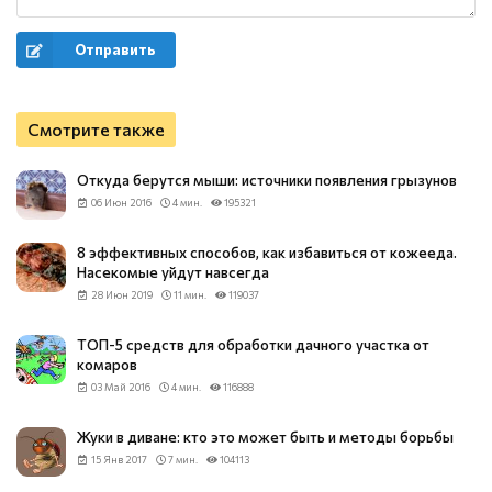
Отправить
Смотрите также
Откуда берутся мыши: источники появления грызунов
06 Июн 2016
4 мин.
195321
8 эффективных способов, как избавиться от кожееда.
Насекомые уйдут навсегда
28 Июн 2019
11 мин.
119037
ТОП-5 средств для обработки дачного участка от
комаров
03 Май 2016
4 мин.
116888
Жуки в диване: кто это может быть и методы борьбы
15 Янв 2017
7 мин.
104113