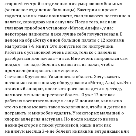
старшей сестрой в отделении для умирающих больных
(хосписное отделение больницы). Бактерии и прочие
гадости, как вы сами понимаете, скапливаются постоянно в
палатах, коридорах или санузлах. После того, как наш
главврач приобрел установку «Метод Альфы», у нас
некоторые пациенты даже лучше себя почувствовали. В
целом на обработку одной большой палаты с 12 койками
мы тратим 7-8 минут. Это допустимо по инструкции.
Работать с установкой очень легко, только с панелью
разобраться для начала – и все. Мне очень понравился сам
подход – не надо больных вывозить из палат, чтобы
продизенфицировать помещение.
Светлана Крутикова, Ульяновская область. Хочу сказать
несколько слов в пользу оборудования «Метод Альфы». Это
отличный аппарат, после которого наши дети в детсаду
намного меньше перестают болеть. Я уже 12 лет как
работаю воспитательнице в саду. И понимаю, как важно
что-то использовать такое экологичное, чтобы и детей не
потравить, и микробов удалить. У некоторых малышей о
хлорки аллергия наступала. Но после каждого вызова
дезинфекторов с такой установкой, наши дети как
минимум месяца 3-4 не болеют никакими ветрянками или