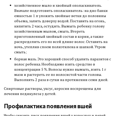
хозяйственное мыло и хвойный ополаскиватель.
Вначале подготовить ополаскиватель: на дно банки
емкостью 1 л уложить хвойные ветки до половины
объема, залить доверху водой. Поставить на огонь,
кипятить 2 часа, остудить. Вымыть ребенку голову
хозяйственным мылом, смыть. Втереть
приготовленный хвойный состав в корни, а также
распределить его по всей длине волос. Оставить на
ночь, утеплив слоем полиэтилена и шапкой. Утром
смыть;
борная мазь. Это хороший способ удалить паразитов с
волос ребенка. Необходимо взять средство в
концентрации 5 %. Волосы нужно вымыть, взять 1 г
мази и растереть ее по волосистой части головы.
Выполнять 2 раза в сутки на протяжении семи дней.
Спиртовые растворы, уксус, керосин воспрещены для
лечения педикулеза у детей.
Профилактика появления вшей
Чтобы снизить риск появления вшей у взрослых и детей,