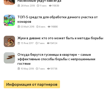
Насекомые уйдут навсегда
28 Июн 2019
11 мин.
119039
ТОП-5 средств для обработки дачного участка от
комаров
03 Май 2016
4 мин.
116890
Жуки в диване: кто это может быть и методы борьбы
15 Янв 2017
7 мин.
104124
Откуда берутся гусеницы в квартире – самые
эффективные способы борьбы с непрошенными
гостями
10 Мар 2019
7 мин.
101736
Информация от партнеров