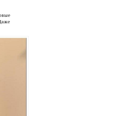
совые
Даже