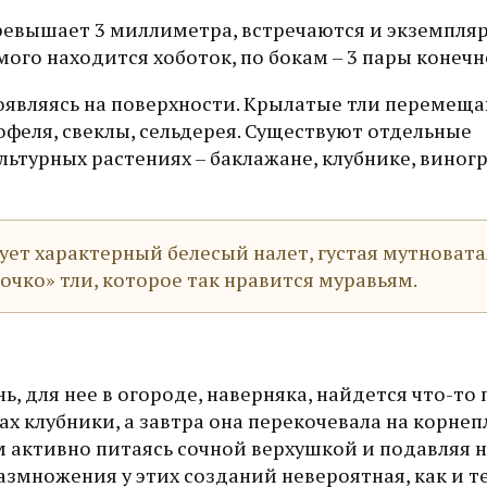
ревышает 3 миллиметра, встречаются и экземпля
ого находится хоботок, по бокам – 3 пары конечн
появляясь на поверхности. Крылатые тли перемеща
офеля, свеклы, сельдерея. Существуют отдельные
льтурных растениях – баклажане, клубнике, виног
ет характерный белесый налет, густая мутновата
лочко» тли, которое так нравится муравьям.
ь, для нее в огороде, наверняка, найдется что-то 
ах клубники, а завтра она перекочевала на корне
м активно питаясь сочной верхушкой и подавляя
азмножения у этих созданий невероятная, как и т