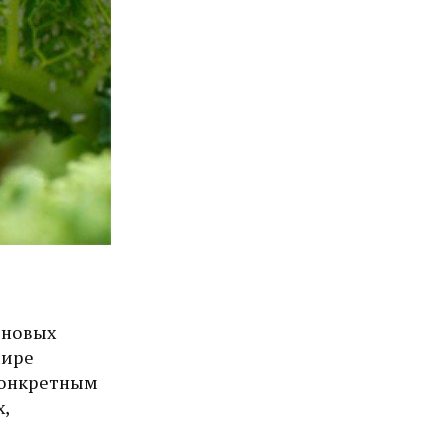
иновых
мире
 конкретным
,