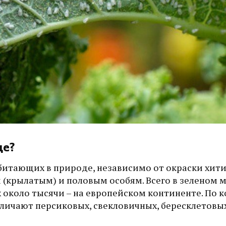
де?
битающих в природе, независимо от окраски хит
 (крылатым) и половым особям. Всего в зеленом 
х около тысячи – на европейском континенте. По
зличают персиковых, свекловичных, бересклетовых