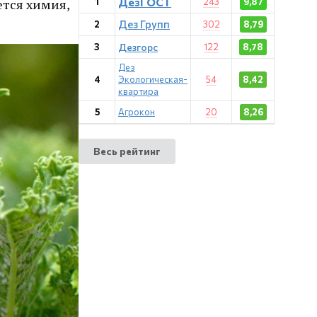
ДезГОСТ
ется химия,
1
243
9,87
Дез Групп
2
302
8,79
3
Дезгорс
122
8,78
Дез
4
Экологическая-
54
8,42
квартира
5
Агрокон
20
8,26
Весь рейтинг