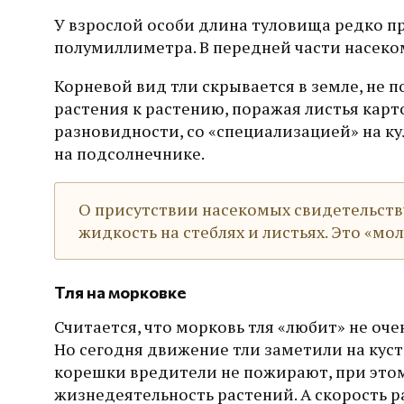
У взрослой особи длина туловища редко п
полумиллиметра. В передней части насеком
Корневой вид тли скрывается в земле, не 
растения к растению, поражая листья карт
разновидности, со «специализацией» на ку
на подсолнечнике.
О присутствии насекомых свидетельству
жидкость на стеблях и листьях. Это «мо
Тля на морковке
Считается, что морковь тля «любит» не очен
Но сегодня движение тли заметили на куст
корешки вредители не пожирают, при это
жизнедеятельность растений. А скорость р