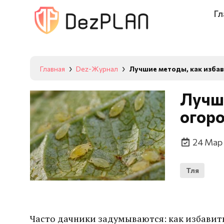
Гл
Главная
Dez-Журнал
Лучшие методы, как избав
Лучши
огоро
24 Мар
Тля
Часто дачники задумываются: как избавить