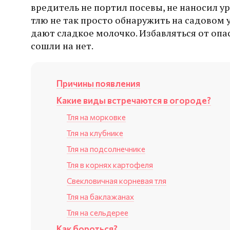
вредитель не портил посевы, не наносил у
тлю не так просто обнаружить на садовом 
дают сладкое молочко. Избавляться от опа
сошли на нет.
Причины появления
Какие виды встречаются в огороде?
Тля на морковке
Тля на клубнике
Тля на подсолнечнике
Тля в корнях картофеля
Свекловичная корневая тля
Тля на баклажанах
Тля на сельдерее
Как бороться?