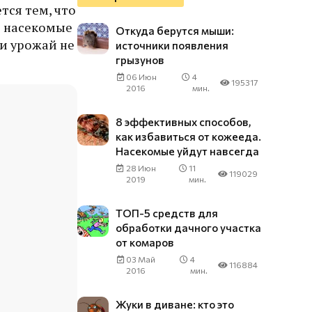
тся тем, что
и насекомые
Откуда берутся мыши:
 и урожай не
источники появления
грызунов
06 Июн
4
195317
2016
мин.
8 эффективных способов,
как избавиться от кожееда.
Насекомые уйдут навсегда
28 Июн
11
119029
2019
мин.
ТОП-5 средств для
обработки дачного участка
от комаров
03 Май
4
116884
2016
мин.
Жуки в диване: кто это