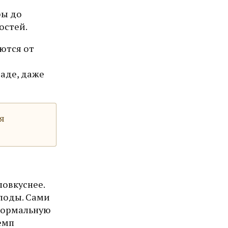
ры до
остей.
ются от
раде, даже
я
повкуснее.
плоды. Сами
 нормальную
емп