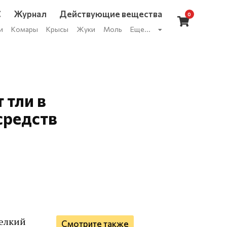
С
Журнал
Действующие вещества
0
и
Комары
Крысы
Жуки
Моль
Еще...
 тли в
средств
мелкий
Смотрите также