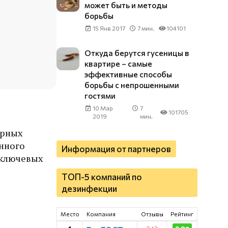
может быть и методы
борьбы
15 Янв 2017
7 мин.
104101
Откуда берутся гусеницы в
квартире – самые
эффективные способы
борьбы с непрошенными
гостями
10 Мар
7
101705
2019
мин.
ерных
енного
Информация от партнеров
 ключевых
ТОП-5 компаний по
дезинфекции
Место
Компания
Отзывы
Рейтинг