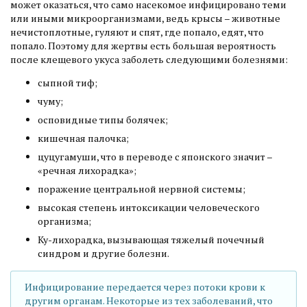
может оказаться, что само насекомое инфицировано теми
или иными микроорганизмами, ведь крысы – животные
нечистоплотные, гуляют и спят, где попало, едят, что
попало. Поэтому для жертвы есть большая вероятность
после клещевого укуса заболеть следующими болезнями:
сыпной тиф;
чуму;
осповидные типы болячек;
кишечная палочка;
цуцугамуши, что в переводе с японского значит –
«речная лихорадка»;
поражение центральной нервной системы;
высокая степень интоксикации человеческого
организма;
Ку-лихорадка, вызывающая тяжелый почечный
синдром и другие болезни.
Инфицирование передается через потоки крови к
другим органам. Некоторые из тех заболеваний, что