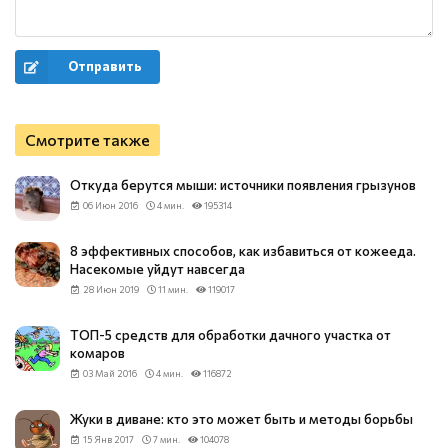
Отправить
Смотрите также
Откуда берутся мыши: источники появления грызунов
06 Июн 2016
4 мин.
195314
8 эффективных способов, как избавиться от кожееда.
Насекомые уйдут навсегда
28 Июн 2019
11 мин.
119017
ТОП-5 средств для обработки дачного участка от
комаров
03 Май 2016
4 мин.
116872
Жуки в диване: кто это может быть и методы борьбы
15 Янв 2017
7 мин.
104078