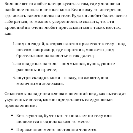
Больше всего любят клещи кусаться там, где у человека
наиболее тонкая и нежная кожа. Если кому-то интересно,
где искать такого клеща на теле. Куда он любит более всего
забираться, то можно с уверенностью сказать, что эти
кровопийцы очень любят присасываться в таких местах,
как:
под одеждой, которая плотно прилегает к телу – под
поясом, например, где воротник, манжеты, под
бретельками на запястье и так далее;
во впадинах на теле – подмышки, пупок, ушные
раковины и прочее;
внутри складок кожи – в паху, на животе, под
молочными железами.
Симптомы нападения клеща и внешний вид, как выглядят
укушенные места, можно представить следующими
проявлениями:
Есть чувство, будто кто-то ползает по телу или
шевелится в одном каком-то месте.
Пораженное место постоянно чешется.