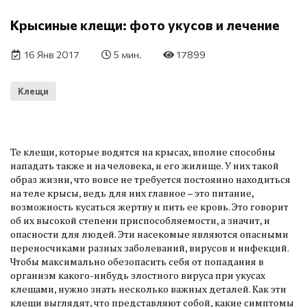
Крысиные клещи: фото укусов и лечение
16 Янв 2017
5 мин.
17899
Клещи
Те клещи, которые водятся на крысах, вполне способны
нападать также и на человека, и его жилище. У них такой
образ жизни, что вовсе не требуется постоянно находиться
на теле крысы, ведь для них главное – это питание,
возможность кусаться жертву и пить ее кровь. Это говорит
об их высокой степени приспособляемости, а значит, и
опасности для людей. Эти насекомые являются опасными
переносчиками разных заболеваний, вирусов и инфекций.
Чтобы максимально обезопасить себя от попадания в
организм какого-нибудь злостного вируса при укусах
клещами, нужно знать несколько важных деталей. Как эти
клещи выглядят, что представляют собой, какие симптомы