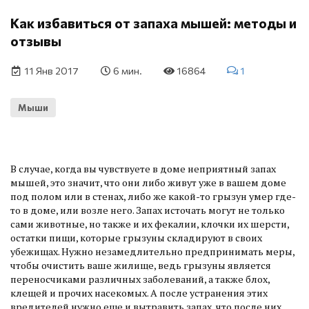
Как избавиться от запаха мышей: методы и
отзывы
11 Янв 2017
6 мин.
16864
1
Мыши
В случае, когда вы чувствуете в доме неприятный запах
мышей, это значит, что они либо живут уже в вашем доме
под полом или в стенах, либо же какой-то грызун умер где-
то в доме, или возле него. Запах источать могут не только
сами животные, но также и их фекалии, клочки их шерсти,
остатки пищи, которые грызуны складируют в своих
убежищах. Нужно незамедлительно предпринимать меры,
чтобы очистить ваше жилище, ведь грызуны является
переносчиками различных заболеваний, а также блох,
клещей и прочих насекомых. А после устранения этих
вредителей нужно еще и вытравить запах, что после них