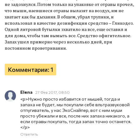
не задохнулся. Потом только на упаковке от отравы прочел,
что мыши, наевшиеся отравы вылазят на воздух, им не
хватает как бы дыхания. В общем, убрал трупики, и
использовал в качестве дезинфекции средство – Гликодез.
Одной литровой бутылки зхватило на все, еще оставил и
для дома, чтобы там вымыть все. Средство офигительное.
Запах ушел примерно через несколько дней, при
постоянном проветривании.
Комментарии: 1
Elena
27 Фев 2017, 08:50
<p>Нужно просто избавится от мышей, тогда и
запаха не будет, мы покупали себе вльтразвуковой
отпугиватель, у нас ЭкоСнайпер, вот с ним муши
просто убежали и все, после них запаха никакого, а
если отравы покупать, тогда запах точно останется.
</p>
Ответить