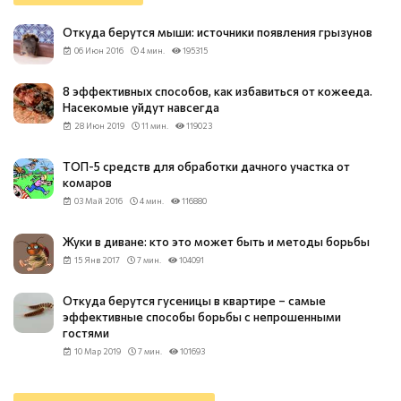
Откуда берутся мыши: источники появления грызунов
06 Июн 2016
4 мин.
195315
8 эффективных способов, как избавиться от кожееда.
Насекомые уйдут навсегда
28 Июн 2019
11 мин.
119023
ТОП-5 средств для обработки дачного участка от
комаров
03 Май 2016
4 мин.
116880
Жуки в диване: кто это может быть и методы борьбы
15 Янв 2017
7 мин.
104091
Откуда берутся гусеницы в квартире – самые
эффективные способы борьбы с непрошенными
гостями
10 Мар 2019
7 мин.
101693