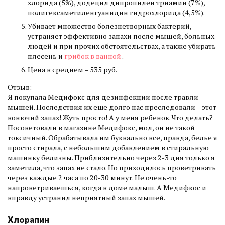
хлорида (5%), додецил дипропилен триамин (7%),
полигексаметиленгуанидин гидрохлорида (4,5%).
Убивает множество болезнетворных бактерий,
устраняет эффективно запахи после мышей, больных
людей и при прочих обстоятельствах, а также убирать
плесень и
грибок в ванной
.
Цена в среднем – 535 руб.
Отзыв:
Я покупала Медифокс для дезинфекции после травли
мышей. Последствия их еще долго нас преследовали – этот
вонючий запах! Жуть просто! А у меня ребенок. Что делать?
Посоветовали в магазине Медифокс, мол, он не такой
токсичный. Обрабатывала им буквально все, правда, белье я
просто стирала, с небольшим добавлением в стиральную
машинку белизны. Приблизительно через 2-3 дня только я
заметила, что запах не стало. Но приходилось проветривать
через каждые 2 часа по 20-30 минут. Не очень-то
напроветриваешься, когда в доме малыш. А Медифкос и
вправду устранил неприятный запах мышей.
Хлорапин