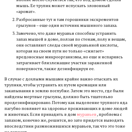
мышь. Ее трупик может испускать зловонный
«аромат».
Разбросанные тут и там горошинки экскрементов
грызунов – еще один источник мышиного запаха.
Замечено, что даже муравьи способны устранить
запах мышей в доме, ползая по стенам, полу и вещам,
они оставляют следы своей муравьиной кислоты,
которая на своем пути не только «сжигает»
вредоносные микроорганизмы, но еще и испаряясь
затрагивает близлежащие участки зараженной
поверхности, также дезинфицируя ее.
В случае с дохлыми мышами крайне важно отыскать их
трупики, чтобы устранить их путем кремации или
закапывания в землю поглубже. Затем это место, где были
найдены мертвые грызуны, должно быть тщательно
продезинфицировано. Потому как выделение трупного яда
пагубно повлияет на здоровье проживающих в доме людей
и животных. Если привадить в дом
муравьев
, проблема с
запахом, конечно же, решится, но зато придется выводить
впоследствии размножившихся муравьев, так что это тоже
не вариант.