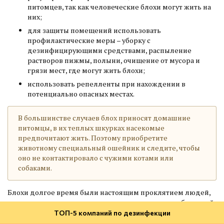
питомцев, так как человеческие блохи могут жить на
них;
для защиты помещений использовать
профилактические меры – уборку с
дезинфицирующими средствами, распыление
растворов пижмы, полыни, очищение от мусора и
грязи мест, где могут жить блохи;
использовать репелленты при нахождении в
потенциально опасных местах.
В большинстве случаев блох приносят домашние
питомцы, в их теплых шкурках насекомые
предпочитают жить. Поэтому приобретите
животному специальный ошейник и следите, чтобы
оно не контактировало с чужими котами или
собаками.
Блохи долгое время были настоящим проклятием людей,
распространяя эпидемии чумы и других опасных болезней.
Современные средства создают надежный заслон от всех
ТОП-5 компаний по дезинфекции
насекомых, но бдительность терять нельзя, так как при