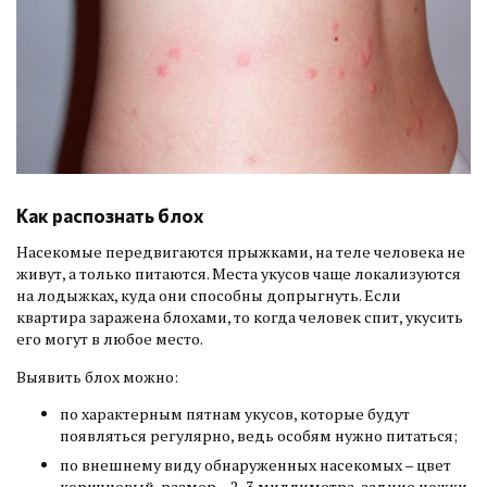
Как распознать блох
Насекомые передвигаются прыжками, на теле человека не
живут, а только питаются. Места укусов чаще локализуются
на лодыжках, куда они способны допрыгнуть. Если
квартира заражена блохами, то когда человек спит, укусить
его могут в любое место.
Выявить блох можно:
по характерным пятнам укусов, которые будут
появляться регулярно, ведь особям нужно питаться;
по внешнему виду обнаруженных насекомых – цвет
коричневый, размер – 2-3 миллиметра, задние ножки