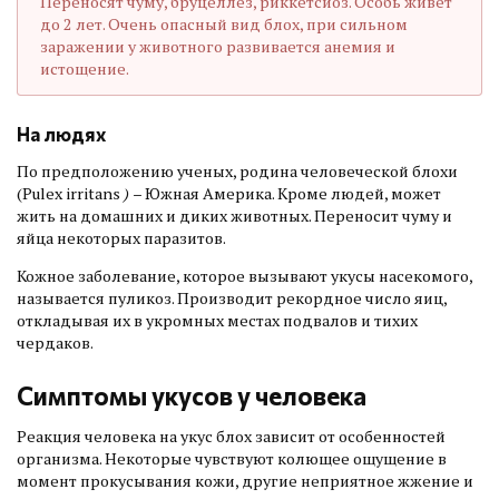
Переносят чуму, бруцеллез, риккетсиоз. Особь живет
до 2 лет. Очень опасный вид блох, при сильном
заражении у животного развивается анемия и
истощение.
На людях
По предположению ученых, родина человеческой блохи
(Pulex irritans
)
– Южная Америка. Кроме людей, может
жить на домашних и диких животных. Переносит чуму и
яйца некоторых паразитов.
Кожное заболевание, которое вызывают укусы насекомого,
называется пуликоз. Производит рекордное число яиц,
откладывая их в укромных местах подвалов и тихих
чердаков.
Симптомы укусов у человека
Реакция человека на укус блох зависит от особенностей
организма. Некоторые чувствуют колющее ощущение в
момент прокусывания кожи, другие неприятное жжение и