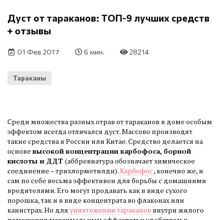
Дуст от тараканов: ТОП-9 лучших средств
+ отзывы
01 Фев 2017
6 мин.
28214
Тараканы
Среди множества разных отрав от тараканов в доме особым
эффектом всегда отличался дуст. Массово производят
такие средства в России или Китае. Средство делается на
основе
высокой концентрации карбофоса, борной
кислоты и ДДТ
(аббревиатура обозначает химическое
соединение – трихлорметилди).
Карбофос
, конечно же, и
сам по себе весьма эффективен для борьбы с домашними
вредителями. Его могут продавать как в виде сухого
порошка, так и в виде концентрата во флаконах или
канистрах. Но для
уничтожения тараканов
внутри жилого
помещения максимальным эффектом и удобством в