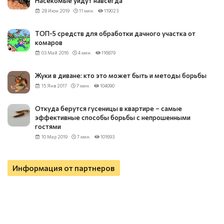
Насекомые уйдут навсегда
28 Июн 2019
11 мин.
119023
ТОП-5 средств для обработки дачного участка от
комаров
03 Май 2016
4 мин.
116879
Жуки в диване: кто это может быть и методы борьбы
15 Янв 2017
7 мин.
104090
Откуда берутся гусеницы в квартире – самые
эффективные способы борьбы с непрошенными
гостями
10 Мар 2019
7 мин.
101693
Информация от партнеров