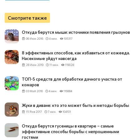
Смотрите также
Откуда берутся мыши: источники появления грызунов
06 Июн 2016
4 мин.
195317
8 эффективных способов, как избавиться от кожееда.
Насекомые уйдут навсегда
28 Июн 2019
11 мин.
119028
ТОП-5 средств для обработки дачного участка от
комаров
03 Май 2016
4 мин.
116884
Жуки в диване: кто это может быть и методы борьбы
15 Янв 2017
7 мин.
104101
Откуда берутся гусеницы в квартире – самые
эффективные способы борьбы с непрошенными
гостями