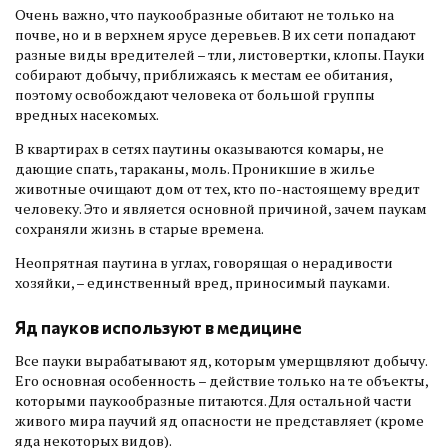
Очень важно, что паукообразные обитают не только на
почве, но и в верхнем ярусе деревьев. В их сети попадают
разные виды вредителей – тли, листовертки, клопы. Пауки
собирают добычу, приближаясь к местам ее обитания,
поэтому освобождают человека от большой группы
вредных насекомых.
В квартирах в сетях паутины оказываются комары, не
дающие спать, тараканы, моль. Проникшие в жилье
животные очищают дом от тех, кто по-настоящему вредит
человеку. Это и является основной причиной, зачем паукам
сохраняли жизнь в старые времена.
Неопрятная паутина в углах, говорящая о нерадивости
хозяйки, – единственный вред, приносимый пауками.
Яд пауков используют в медицине
Все пауки вырабатывают яд, которым умерщвляют добычу.
Его основная особенность – действие только на те объекты,
которыми паукообразные питаются. Для остальной части
живого мира паучий яд опасности не представляет (кроме
яда некоторых видов).