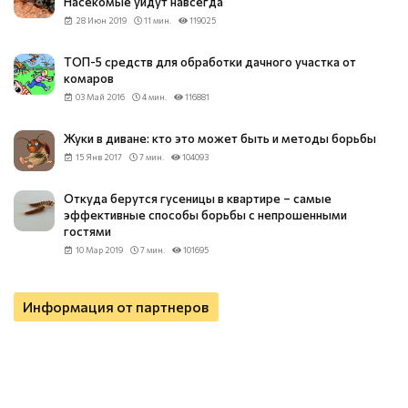
Насекомые уйдут навсегда
28 Июн 2019
11 мин.
119025
ТОП-5 средств для обработки дачного участка от
комаров
03 Май 2016
4 мин.
116881
Жуки в диване: кто это может быть и методы борьбы
15 Янв 2017
7 мин.
104093
Откуда берутся гусеницы в квартире – самые
эффективные способы борьбы с непрошенными
гостями
10 Мар 2019
7 мин.
101695
Информация от партнеров