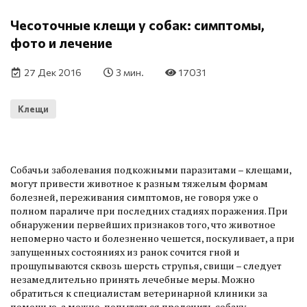
Чесоточные клещи у собак: симптомы,
фото и лечение
27 Дек 2016
3 мин.
17031
Клещи
Собачьи заболевания подкожными паразитами – клещами,
могут привести животное к разным тяжелым формам
болезней, переживания симптомов, не говоря уже о
полном параличе при последних стадиях поражения. При
обнаружении первейших признаков того, что животное
непомерно часто и болезненно чешется, поскуливает, а при
запущенных состояниях из ранок сочится гной и
прощупываются сквозь шерсть струпья, свищи – следует
незамедлительно принять лечебные меры. Можно
обратиться к специалистам ветеринарной клиники за
помощью, а можно попытаться пролечить собаку