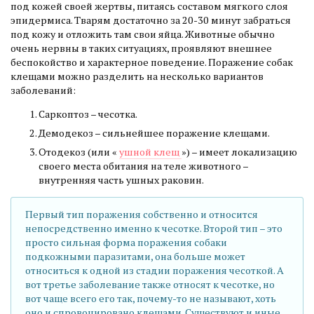
под кожей своей жертвы, питаясь составом мягкого слоя
эпидермиса. Тварям достаточно за 20-30 минут забраться
под кожу и отложить там свои яйца. Животные обычно
очень нервны в таких ситуациях, проявляют внешнее
беспокойство и характерное поведение. Поражение собак
клещами можно разделить на несколько вариантов
заболеваний:
Саркоптоз – чесотка.
Демодекоз – сильнейшее поражение клещами.
Отодекоз (или «
ушной клещ
») – имеет локализацию
своего места обитания на теле животного –
внутренняя часть ушных раковин.
Первый тип поражения собственно и относится
непосредственно именно к чесотке. Второй тип – это
просто сильная форма поражения собаки
подкожными паразитами, она больше может
относиться к одной из стадии поражения чесоткой. А
вот третье заболевание также относят к чесотке, но
вот чаще всего его так, почему-то не называют, хоть
оно и спровоцировано клещами. Существуют и иные