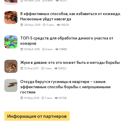
06 Июн 2016
4 мин.
195317
8 эффективных способов, как избавиться от кожееда.
Насекомые уйдут навсегда
28 Июн 2019
11 мин.
119029
ТОП-5 средств для обработки дачного участка от
комаров
03 Май 2016
4 мин.
116885
Жуки в диване: кто это может быть и методы борьбы
15 Янв 2017
7 мин.
104102
Откуда берутся гусеницы в квартире – самые
эффективные способы борьбы с непрошенными
гостями
10 Мар 2019
7 мин.
101706
Информация от партнеров