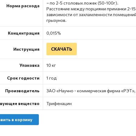
– по 2-5 столовых ложек (50-100г).
Норма расхода
Расстояние между порциями приманки 2-15 
зависимости от захламленности помещений
грызунов.
Концентрация
0,015%
СКАЧАТЬ
Инструкция
Упаковка
10 кг
Срок годности
1 год
Производитель
ЗАО «Научно - коммерческая фирма «РЭТ»,
вующее вещество
Трифенацин
вить в корзину