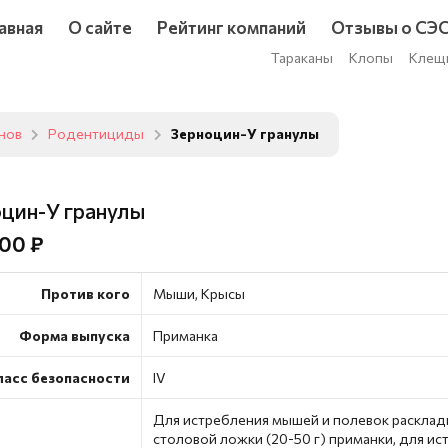
авная
О сайте
Рейтинг компаний
Отзывы о СЭ
Тараканы
Клопы
Клещ
унов
Родентициды
Зерноцин-У гранулы
цин-У гранулы
00 ₽
Против кого
Мыши, Крысы
Форма выпуска
Приманка
ласс безопасности
IV
Для истребления мышей и полевок расклад
столовой ложки (20-50 г) приманки, для ис