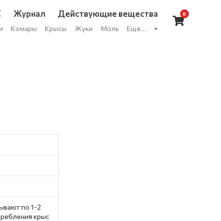
С
Журнал
Действующие вещества
0
и
Комары
Крысы
Жуки
Моль
Еще...
ывают по 1-2
требления крыс