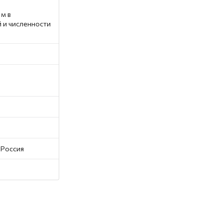
м в
 и численности
 Россия