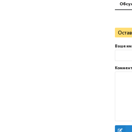
Обсу
Остав
Ваше им
Коммен