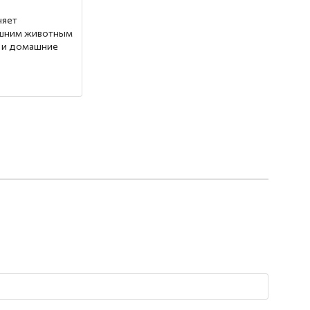
няет
ашним животным
и и домашние