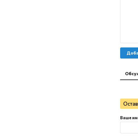
Доба
Обсу
Остав
Ваше им