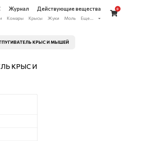
С
Журнал
Действующие вещества
0
и
Комары
Крысы
Жуки
Моль
Еще...
ТПУГИВАТЕЛЬ КРЫС И МЫШЕЙ
ЛЬ КРЫС И