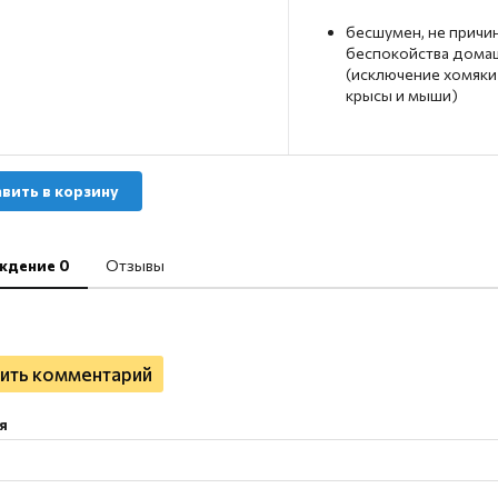
бесшумен, не причи
беспокойства дом
(исключение хомяк
крысы и мыши)
вить в корзину
ждение 0
Отзывы
ить комментарий
я