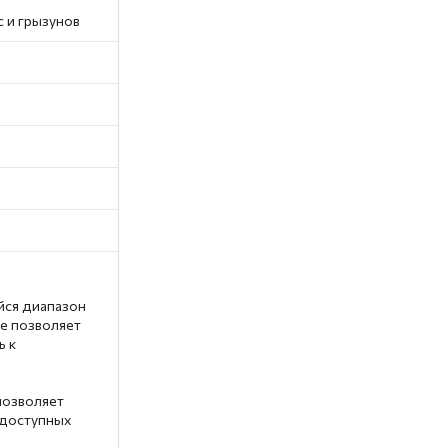
 и грызунов
ся диапазон
не позволяет
ь к
позволяет
одоступных