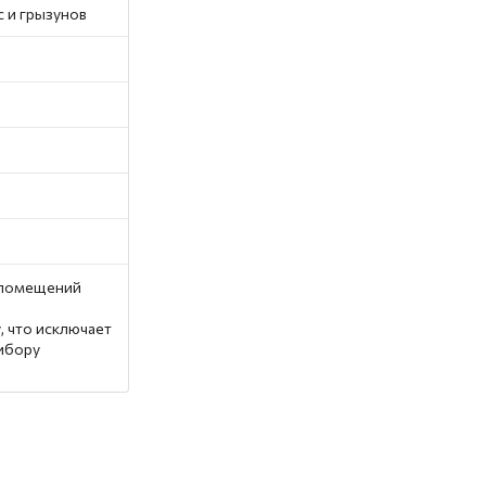
 и грызунов
 помещений
, что исключает
рибору