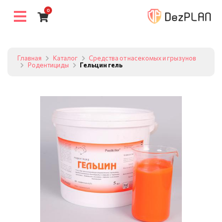
0
Главная
Каталог
Средства от насекомых и грызунов
Родентициды
Гельцин гель