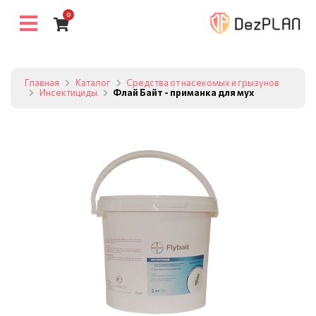
0
Главная
Каталог
Средства от насекомых и грызунов
Инсектициды
Флай Байт - приманка для мух