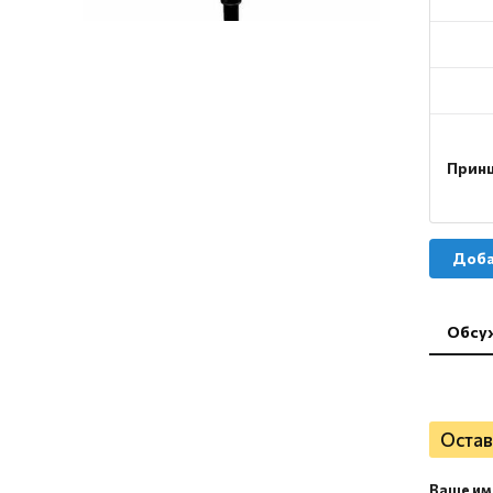
Принц
Доба
Обсу
Остав
Ваше им