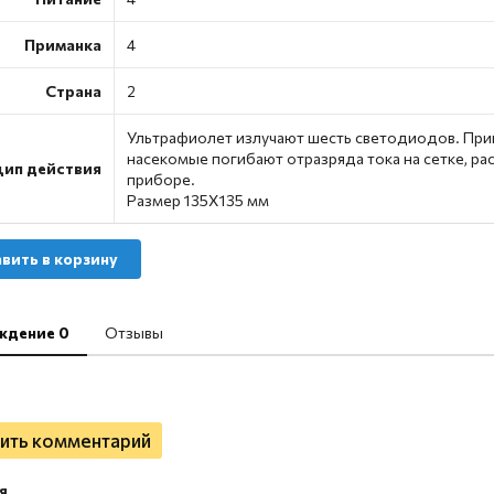
Приманка
4
Страна
2
Ультрафиолет излучают шесть светодиодов. Пр
насекомые погибают отразряда тока на сетке, р
ип действия
приборе.
Размер 135Х135 мм
вить в корзину
ждение 0
Отзывы
ить комментарий
я