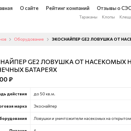
авная
О сайте
Рейтинг компаний
Отзывы о СЭ
Тараканы
Клопы
Клещ
унов
Оборудование
ЭКОСНАЙПЕР GE2 ЛОВУШКА ОТ НАС
НАЙПЕР GE2 ЛОВУШКА ОТ НАСЕКОМЫХ 
ЕЧНЫХ БАТАРЕЯХ
00 ₽
дь действия
до 50 кв.м.
рговая марка
Экоснайпер
оборудования
Ловушки и уничтожители насекомых на открытом
Питание
4