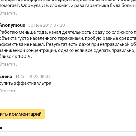
помогает. Формула ДВ сложная, 2 раза гарантийка была больш
Ответить
Anonymous
30 Ноя 2017, 07:30
Работаю меньше года, начал деятельность сразу со сложного
объекта густо населенного тараканами, пробую разные средств
эффектива не нашел. Результат есть даже при неправильной об
заниженной концентрации, однако если все сделать правильно, 
близок к 100%.
Ответить
Елена
14 Сен 2023, 18:34
купить эффектив ультра
Ответить
ить комментарий
я