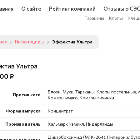
авная
О сайте
Рейтинг компаний
Отзывы о СЭ
Тараканы
Клопы
Клещ
унов
Инсектициды
Эффектив Ультра
ктив Ультра
00 ₽
Блохи, Мухи, Тараканы, Клопы постельные, 
Против кого
Комары имаго, Комары личинки
Форма выпуска
Концентрат
Производитель
Хальмарк Кэмикл, Нидерланды
Дикарбоксимид (МГК-264), Пиперонилбуто
вующее вещество