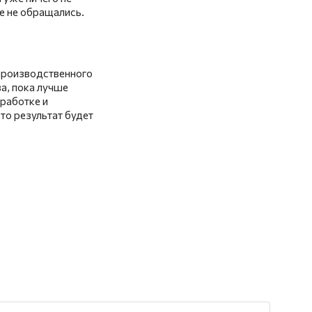
е не обращались.
 производственного
а, пока лучше
работке и
то результат будет