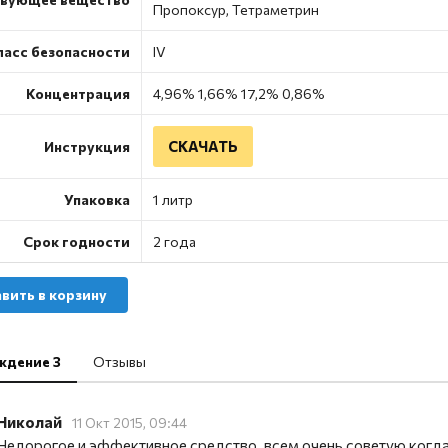
Пропоксур, Тетраметрин
ласс безопасности
IV
Концентрация
4,96% 1,66% 17,2% 0,86%
СКАЧАТЬ
Инструкция
Упаковка
1 литр
Срок годности
2 года
вить в корзину
ждение 3
Отзывы
Николай
11 Окт 2015, 09:44
Недорогое и эффективное средство, всем очень советую когда