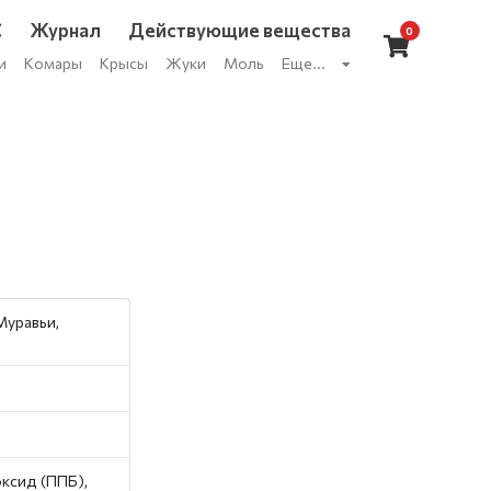
С
Журнал
Действующие вещества
0
и
Комары
Крысы
Жуки
Моль
Еще...
Муравьи,
ксид (ППБ),