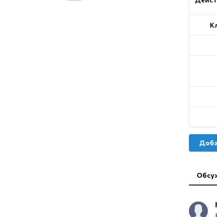
К
Доба
Обсу