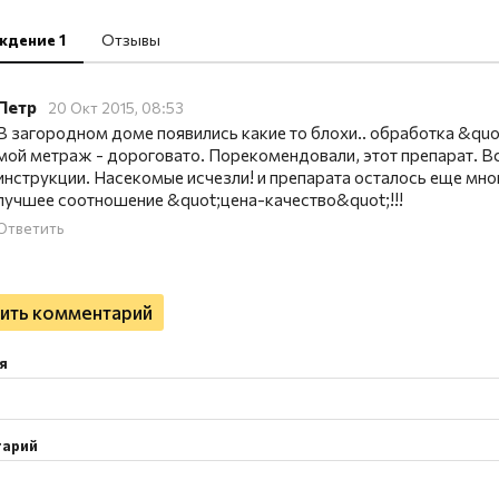
ждение 1
Отзывы
Петр
20 Окт 2015, 08:53
В загородном доме появились какие то блохи.. обработка &qu
мой метраж - дороговато. Порекомендовали, этот препарат. В
инструкции. Насекомые исчезли! и препарата осталось еще много
лучшее соотношение &quot;цена-качество&quot;!!!
Ответить
ить комментарий
я
тарий