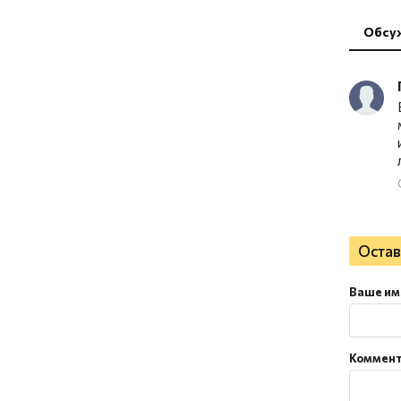
Обсу
Остав
Ваше им
Коммен