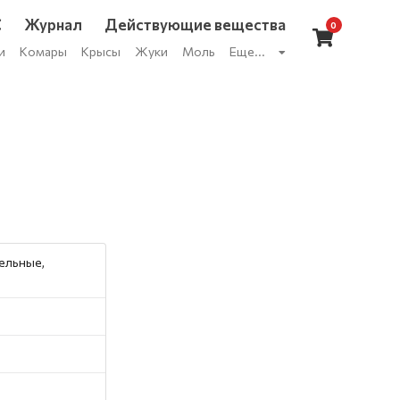
С
Журнал
Действующие вещества
0
и
Комары
Крысы
Жуки
Моль
Еще...
ельные,