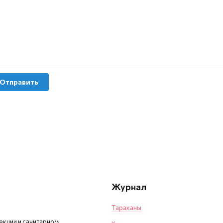
Отправить
Журнал
Тараканы
екции и санитарном