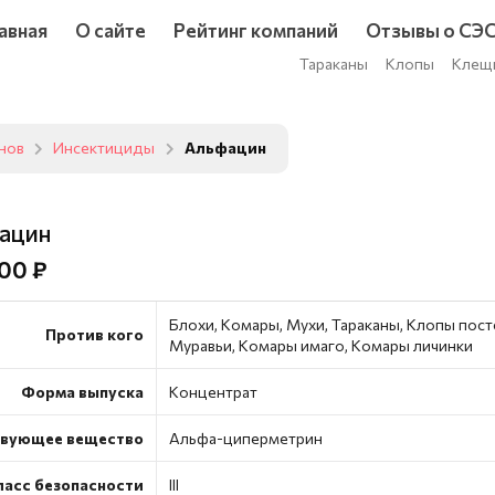
авная
О сайте
Рейтинг компаний
Отзывы о СЭ
Тараканы
Клопы
Клещ
унов
Инсектициды
Альфацин
ацин
00 ₽
Блохи, Комары, Мухи, Тараканы, Клопы пост
Против кого
Муравьи, Комары имаго, Комары личинки
Форма выпуска
Концентрат
вующее вещество
Альфа-циперметрин
ласс безопасности
III