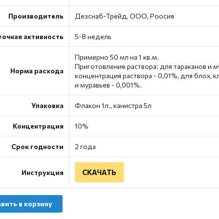
Производитель
Дезснаб-Трейд, ООО, Роосия
точная активность
5-8 недель
Примерно 50 мл на 1 кв.м.
Приготовление раствора: для тараканов и м
Норма расхода
концентрация раствора - 0,01%, для блох, 
и муравьев - 0,001%.
Упаковка
Флакон 1л., канистра 5л
Концентрация
10%
Срок годности
2 года
СКАЧАТЬ
Инструкция
вить в корзину