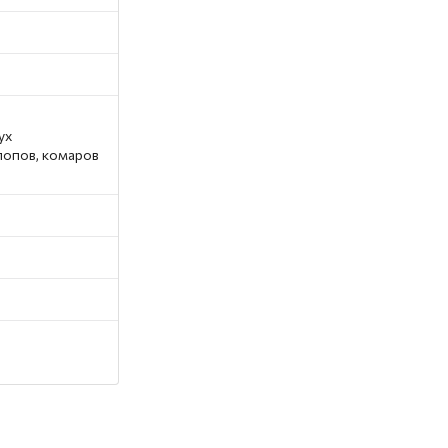
ух
клопов, комаров