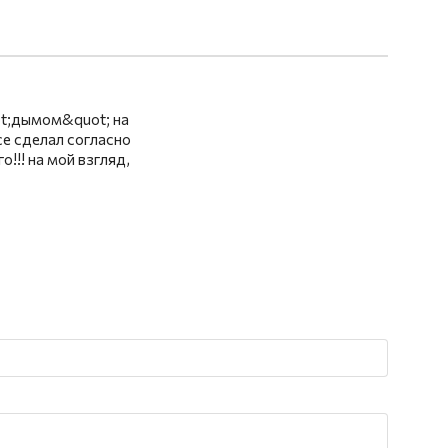
ot;дымом&quot; на
се сделал согласно
!!! на мой взгляд,