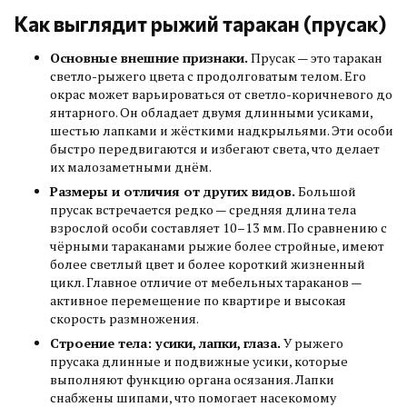
Как выглядит рыжий таракан (прусак)
Основные внешние признаки.
Прусак — это таракан
светло-рыжего цвета с продолговатым телом. Его
окрас может варьироваться от светло-коричневого до
янтарного. Он обладает двумя длинными усиками,
шестью лапками и жёсткими надкрыльями. Эти особи
быстро передвигаются и избегают света, что делает
их малозаметными днём.
Размеры и отличия от других видов.
Большой
прусак встречается редко — средняя длина тела
взрослой особи составляет 10–13 мм. По сравнению с
чёрными тараканами рыжие более стройные, имеют
более светлый цвет и более короткий жизненный
цикл. Главное отличие от мебельных тараканов —
активное перемещение по квартире и высокая
скорость размножения.
Строение тела: усики, лапки, глаза.
У рыжего
прусака длинные и подвижные усики, которые
выполняют функцию органа осязания. Лапки
снабжены шипами, что помогает насекомому