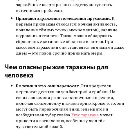
заражённые квартиры по соседству могут стать
источником проблемы.
Признаки заражения помещения прусаками.
К
первым признакам относятся: ночная активность,
появление тёмных точек (экскрементов), наличие
шуршания в темноте. Также можно обнаружить
сброшенные хитиновые оболочки и оотеки. При
массовом заражении они становятся видимыми даже
днём — это повод срочно принимать меры.
Чем опасны рыжие тараканы для
человека
Болезни и что они переносят.
Эти вредители
переносят десятки видов бактерий и грибков. На
своих лапках они разносят кишечные инфекции,
включая сальмонеллу и дизентерию. Кроме того, они
могут быть переносчиками яиц гельминтов и
возбудителей туберкулёза.
Укус таракана
может
привести к воспалению, особенно у людей с
чувствительной кожей.