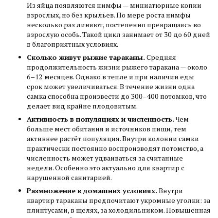
Из яйца появляются нимфы — миниатюрные копии
взрослых, но без крыльев. По мере роста нимфы
несколько раз линяют, постепенно превращаясь во
взрослую особь. Такой цикл занимает от 30 до 60 дней
в благоприятных условиях.
Сколько живут рыжие тараканы.
Средняя
продолжительность жизни рыжего таракана — около
6–12 месяцев. Однако в тепле и при наличии еды
срок может увеличиваться. В течение жизни одна
самка способна произвести до 300–400 потомков, что
делает вид крайне плодовитым.
Активность в популяциях и численность.
Чем
больше мест обитания и источников пищи, тем
активнее растёт популяция. Внутри колонии самки
практически постоянно воспроизводят потомство, а
численность может удваиваться за считанные
недели. Особенно это актуально для квартир с
нарушенной санитарией.
Размножение в домашних условиях.
Внутри
квартир тараканы предпочитают укромные уголки: за
плинтусами, в щелях, за холодильником. Повышенная