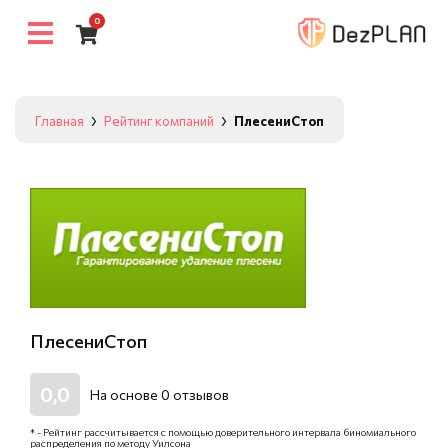
0
Главная
Рейтинг компаний
ПлесениСтоп
ПлесениСтоп
0,0
На основе
0
отзывов
* - Рейтинг рассчитывается с помощью доверительного интервала биномиального
распределения по методу Уилсона