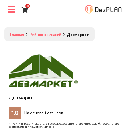
0
Главная
Рейтинг компаний
Дезмаркет
Дезмаркет
1,0
На основе
1
отзывов
* - Рейтинг рассчитывается с помощью доверительного интервала биномиального
распределения по методу Уилсона