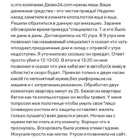
о,что компании Дезин24.com нужны лишь Ваши
денежные средства - это чистая правда! Неделю
назад заметили в комнате клопа,потом еще и еще.
Решили обратиться в данную организацию. Заранее
обговорили время приезда "специалиста. Т.е это было
не день в день. Договорились на 10 утра. В 9 утра мне
позвонил так называемый специалист и сказал что чуть
опоздает,праздничные дни и склад с отравой с утра
недоступен. Я уточнила во сколько он приедет. Ответ
просто убил к 12-13:00. В итоге в 13:20 он мне
позвонил и сказал что уже забегает в автобус(я живу в
области) и скоро будет. Приехал только к двум часам
какой то непонятный мужик,без униформы,не на
машине и с затрепаным рюкзаком. Обработал двух
комнатную квартиру минут за 25. Бежал из квартиры
бегом как те клопы,которых он якобы травил. У меня
попросил мое полотенце чтобы умыть свое "лицо
(очевидно костюм его защиты оставляет желать
только лучшего) взял деньги и уехал. Ночью мы с
мужем легли спать в эту комнату. Хорошо что я
проснулась. Вся кровать была усеяна этими гадами.
Искусали просто как могли. Утром я позвонила на сайт.