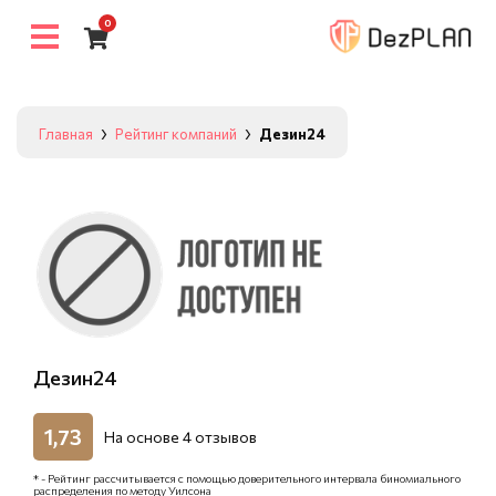
0
Главная
Рейтинг компаний
Дезин24
Дезин24
1,73
На основе
4
отзывов
* - Рейтинг рассчитывается с помощью доверительного интервала биномиального
распределения по методу Уилсона