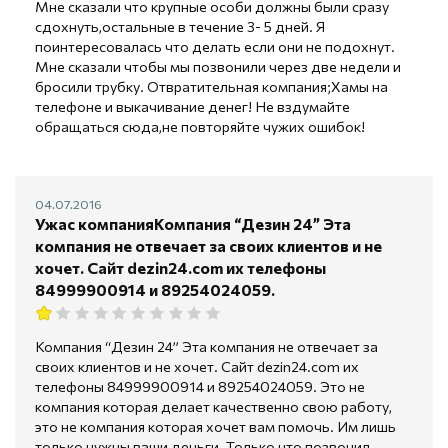
Мне сказали что крупные особи должны были сразу
сдохнуть,остальные в течение 3- 5 дней. Я
поинтересовалась что делать если они не подохнут.
Мне сказали чтобы мы позвонили через две недели и
бросили трубку. Отвратительная компания;Хамы на
телефоне и выкачивание денег! Не вздумайте
обращаться сюда,не повторяйте чужих ошибок!
04.07.2016
Ужас компанияКомпания “Дезин 24” Эта
компания не отвечает за своих клиентов и не
хочет. Сайт dezin24.com их телефоны
84999900914 и 89254024059.
Компания “Дезин 24” Эта компания не отвечает за
своих клиентов и не хочет. Сайт dezin24.com их
телефоны 84999900914 и 89254024059. Это не
компания которая делает качественно свою работу,
это не компания которая хочет вам помочь. Им лишь
только нужны ваши деньги. Только что позвонил,