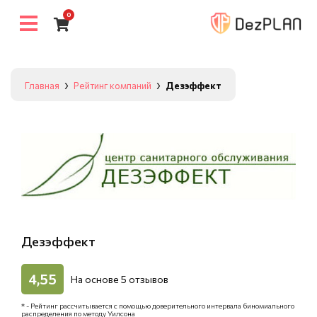
0
Главная
Рейтинг компаний
Дезэффект
Дезэффект
4,55
На основе
5
отзывов
* - Рейтинг рассчитывается с помощью доверительного интервала биномиального
распределения по методу Уилсона