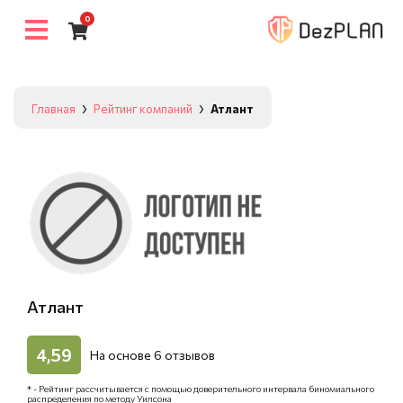
0
Главная
Рейтинг компаний
Атлант
Атлант
4,59
На основе
6
отзывов
* - Рейтинг рассчитывается с помощью доверительного интервала биномиального
распределения по методу Уилсона